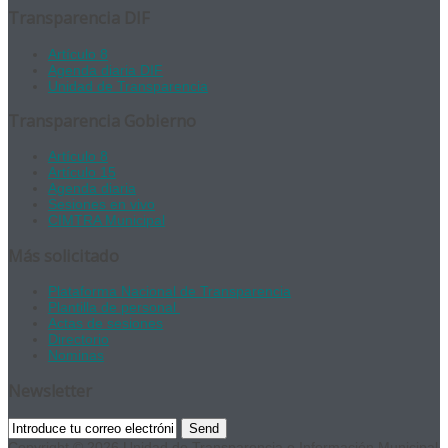
Transparencia DIF
Artículo 8
Agenda diaria DIF
Unidad de Transparencia
Transparencia Gobierno
Artículo 8
Artículo 15
Agenda diaria
Sesiones en vivo
CIMTRA Municipal
Más solicitado
Plataforma Nacional de Transparencia
Plantilla de personal
Actas de sesiones
Directorio
Nominas
Newsletter
Send
Copyright © 2026 Unidad de Transparencia e Información Municipal