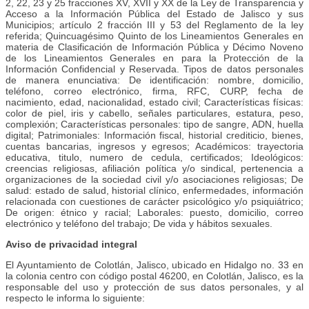
2, 22, 23 y 25 fracciones XV, XVII y XX de la Ley de Transparencia y
Acceso a la Información Pública del Estado de Jalisco y sus
Municipios; artículo 2 fracción III y 53 del Reglamento de la ley
referida; Quincuagésimo Quinto de los Lineamientos Generales en
materia de Clasificación de Información Pública y Décimo Noveno
de los Lineamientos Generales en para la Protección de la
Información Confidencial y Reservada. Tipos de datos personales
de manera enunciativa: De identificación: nombre, domicilio,
teléfono, correo electrónico, firma, RFC, CURP, fecha de
nacimiento, edad, nacionalidad, estado civil; Características físicas:
color de piel, iris y cabello, señales particulares, estatura, peso,
complexión; Características personales: tipo de sangre, ADN, huella
digital; Patrimoniales: Información fiscal, historial crediticio, bienes,
cuentas bancarias, ingresos y egresos; Académicos: trayectoria
educativa, titulo, numero de cedula, certificados; Ideológicos:
creencias religiosas, afiliación política y/o sindical, pertenencia a
organizaciones de la sociedad civil y/o asociaciones religiosas; De
salud: estado de salud, historial clínico, enfermedades, información
relacionada con cuestiones de carácter psicológico y/o psiquiátrico;
De origen: étnico y racial; Laborales: puesto, domicilio, correo
electrónico y teléfono del trabajo; De vida y hábitos sexuales.
Aviso de privacidad integral
El Ayuntamiento de Colotlán, Jalisco, ubicado en Hidalgo no. 33 en
la colonia centro con código postal 46200, en Colotlán, Jalisco, es la
responsable del uso y protección de sus datos personales, y al
respecto le informa lo siguiente: