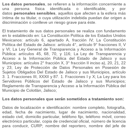
Los datos personales
, se refieren a la información concerniente a
una persona física identificada o identificable, y por
datos
personales sensibles
, aquellos que afecten a la esfera más
íntima de su titular, o cuya utilización indebida puedan dar origen a
discriminación o conlleve un riesgo grave para éste.
El tratamiento de sus datos personales se realiza con fundamento
en lo establecido en: La Constitución Política de los Estados Unidos
Mexicanos: artículo 6, apartado A, fracción IV; La Constitución
Política del Estado de Jalisco: artículo 4°, artículo 9° fracciones II, V
y VI; La Ley General de Transparencia y Acceso a la Información
Pública: artículos 45, 68, 70, y 116; La Ley de Transparencia y
Acceso a la Información Pública del Estado de Jalisco y sus
Municipios: artículos 2° fracción X, 3° fracción II inciso a), 20, 21, 22
y 23; Ley de Protección de Datos Personales en Posesión de
Sujetos Obligados Del Estado de Jalisco y sus Municipios, artículo
3. 1. Fracciones III, XXXII y 87. 1. Fracciones I y X; La Ley para los
Servidores Públicos del Estado de Jalisco y sus Municipios;
Reglamento de Transparencia y Acceso a la Información Pública del
Municipio de Colotlán, Jalisco;
Los datos personales que serán sometidos a tratamiento son:
Datos de localización e identificación: nombre completo, fotografía,
edad, fecha de nacimiento, lugar de nacimiento, nacionalidad,
estado civil, domicilio particular, teléfono fijo, teléfono móvil, correo
electrónico particular, copia de credencial oficial, número de licencia
para conducir, CURP; nombre del reportero, nombre del jefe de