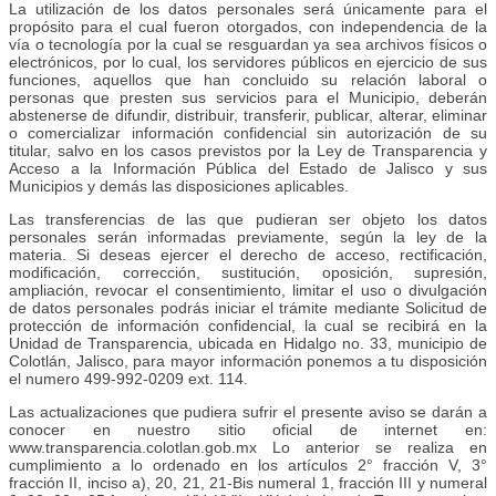
La utilización de los datos personales será únicamente para el
propósito para el cual fueron otorgados, con independencia de la
vía o tecnología por la cual se resguardan ya sea archivos físicos o
electrónicos, por lo cual, los servidores públicos en ejercicio de sus
funciones, aquellos que han concluido su relación laboral o
personas que presten sus servicios para el Municipio, deberán
abstenerse de difundir, distribuir, transferir, publicar, alterar, eliminar
o comercializar información confidencial sin autorización de su
titular, salvo en los casos previstos por la Ley de Transparencia y
Acceso a la Información Pública del Estado de Jalisco y sus
Municipios y demás las disposiciones aplicables.
Las transferencias de las que pudieran ser objeto los datos
personales serán informadas previamente, según la ley de la
materia. Si deseas ejercer el derecho de acceso, rectificación,
modificación, corrección, sustitución, oposición, supresión,
ampliación, revocar el consentimiento, limitar el uso o divulgación
de datos personales podrás iniciar el trámite mediante Solicitud de
protección de información confidencial, la cual se recibirá en la
Unidad de Transparencia, ubicada en Hidalgo no. 33, municipio de
Colotlán, Jalisco, para mayor información ponemos a tu disposición
el numero 499-992-0209 ext. 114.
Las actualizaciones que pudiera sufrir el presente aviso se darán a
conocer en nuestro sitio oficial de internet en:
www.transparencia.colotlan.gob.mx Lo anterior se realiza en
cumplimiento a lo ordenado en los artículos 2° fracción V, 3°
fracción II, inciso a), 20, 21, 21-Bis numeral 1, fracción III y numeral