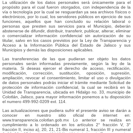
La utilización de los datos personales será únicamente para el
propósito para el cual fueron otorgados, con independencia de la
vía o tecnología por la cual se resguardan ya sea archivos físicos o
electrónicos, por lo cual, los servidores públicos en ejercicio de sus
funciones, aquellos que han concluido su relación laboral o
personas que presten sus servicios para el Municipio, deberán
abstenerse de difundir, distribuir, transferir, publicar, alterar, eliminar
o comercializar información confidencial sin autorización de su
titular, salvo en los casos previstos por la Ley de Transparencia y
Acceso a la Información Pública del Estado de Jalisco y sus
Municipios y demás las disposiciones aplicables.
Las transferencias de las que pudieran ser objeto los datos
personales serán informadas previamente, según la ley de la
materia. Si deseas ejercer el derecho de acceso, rectificación,
modificación, corrección, sustitución, oposición, supresión,
ampliación, revocar el consentimiento, limitar el uso o divulgación
de datos personales podrás iniciar el trámite mediante Solicitud de
protección de información confidencial, la cual se recibirá en la
Unidad de Transparencia, ubicada en Hidalgo no. 33, municipio de
Colotlán, Jalisco, para mayor información ponemos a tu disposición
el numero 499-992-0209 ext. 114.
Las actualizaciones que pudiera sufrir el presente aviso se darán a
conocer en nuestro sitio oficial de internet en:
www.transparencia.colotlan.gob.mx Lo anterior se realiza en
cumplimiento a lo ordenado en los artículos 2° fracción V, 3°
fracción II, inciso a), 20, 21, 21-Bis numeral 1, fracción III y numeral