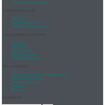
Unidad de Transparencia
Transparencia DIF
Artículo 8
Agenda diaria DIF
Unidad de Transparencia
Transparencia Gobierno
Artículo 8
Artículo 15
Agenda diaria
Sesiones en vivo
CIMTRA Municipal
Más solicitado
Plataforma Nacional de Transparencia
Plantilla de personal
Actas de sesiones
Directorio
Nominas
Newsletter