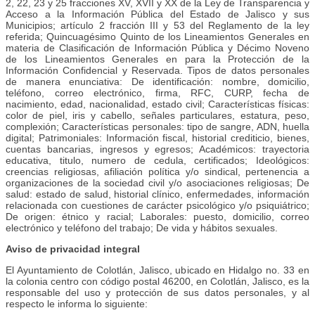
2, 22, 23 y 25 fracciones XV, XVII y XX de la Ley de Transparencia y
Acceso a la Información Pública del Estado de Jalisco y sus
Municipios; artículo 2 fracción III y 53 del Reglamento de la ley
referida; Quincuagésimo Quinto de los Lineamientos Generales en
materia de Clasificación de Información Pública y Décimo Noveno
de los Lineamientos Generales en para la Protección de la
Información Confidencial y Reservada. Tipos de datos personales
de manera enunciativa: De identificación: nombre, domicilio,
teléfono, correo electrónico, firma, RFC, CURP, fecha de
nacimiento, edad, nacionalidad, estado civil; Características físicas:
color de piel, iris y cabello, señales particulares, estatura, peso,
complexión; Características personales: tipo de sangre, ADN, huella
digital; Patrimoniales: Información fiscal, historial crediticio, bienes,
cuentas bancarias, ingresos y egresos; Académicos: trayectoria
educativa, titulo, numero de cedula, certificados; Ideológicos:
creencias religiosas, afiliación política y/o sindical, pertenencia a
organizaciones de la sociedad civil y/o asociaciones religiosas; De
salud: estado de salud, historial clínico, enfermedades, información
relacionada con cuestiones de carácter psicológico y/o psiquiátrico;
De origen: étnico y racial; Laborales: puesto, domicilio, correo
electrónico y teléfono del trabajo; De vida y hábitos sexuales.
Aviso de privacidad integral
El Ayuntamiento de Colotlán, Jalisco, ubicado en Hidalgo no. 33 en
la colonia centro con código postal 46200, en Colotlán, Jalisco, es la
responsable del uso y protección de sus datos personales, y al
respecto le informa lo siguiente: