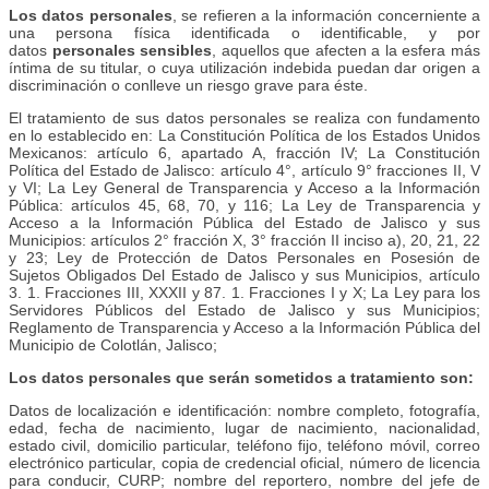
Los datos personales
, se refieren a la información concerniente a
una persona física identificada o identificable, y por
datos
personales sensibles
, aquellos que afecten a la esfera más
íntima de su titular, o cuya utilización indebida puedan dar origen a
discriminación o conlleve un riesgo grave para éste.
El tratamiento de sus datos personales se realiza con fundamento
en lo establecido en: La Constitución Política de los Estados Unidos
Mexicanos: artículo 6, apartado A, fracción IV; La Constitución
Política del Estado de Jalisco: artículo 4°, artículo 9° fracciones II, V
y VI; La Ley General de Transparencia y Acceso a la Información
Pública: artículos 45, 68, 70, y 116; La Ley de Transparencia y
Acceso a la Información Pública del Estado de Jalisco y sus
Municipios: artículos 2° fracción X, 3° fracción II inciso a), 20, 21, 22
y 23; Ley de Protección de Datos Personales en Posesión de
Sujetos Obligados Del Estado de Jalisco y sus Municipios, artículo
3. 1. Fracciones III, XXXII y 87. 1. Fracciones I y X; La Ley para los
Servidores Públicos del Estado de Jalisco y sus Municipios;
Reglamento de Transparencia y Acceso a la Información Pública del
Municipio de Colotlán, Jalisco;
Los datos personales que serán sometidos a tratamiento son:
Datos de localización e identificación: nombre completo, fotografía,
edad, fecha de nacimiento, lugar de nacimiento, nacionalidad,
estado civil, domicilio particular, teléfono fijo, teléfono móvil, correo
electrónico particular, copia de credencial oficial, número de licencia
para conducir, CURP; nombre del reportero, nombre del jefe de