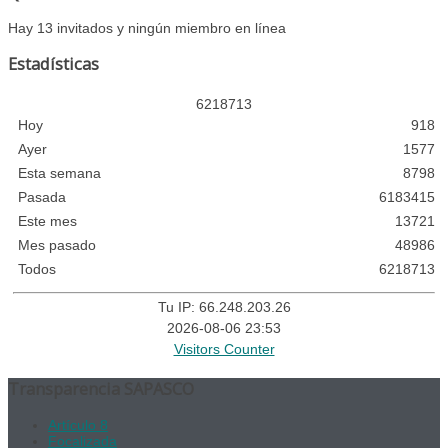
Hay 13 invitados y ningún miembro en línea
Estadísticas
6
2
1
8
7
1
3
Hoy
918
Ayer
1577
Esta semana
8798
Pasada
6183415
Este mes
13721
Mes pasado
48986
Todos
6218713
Tu IP: 66.248.203.26
2026-08-06 23:53
Visitors Counter
Transparencia SAPASCO
Artículo 8
Focalizada