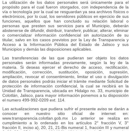
La utilización de los datos personales será únicamente para el
propósito para el cual fueron otorgados, con independencia de la
vía o tecnología por la cual se resguardan ya sea archivos físicos o
electrónicos, por lo cual, los servidores públicos en ejercicio de sus
funciones, aquellos que han concluido su relación laboral o
personas que presten sus servicios para el Municipio, deberán
abstenerse de difundir, distribuir, transferir, publicar, alterar, eliminar
o comercializar información confidencial sin autorización de su
titular, salvo en los casos previstos por la Ley de Transparencia y
Acceso a la Información Pública del Estado de Jalisco y sus
Municipios y demás las disposiciones aplicables.
Las transferencias de las que pudieran ser objeto los datos
personales serán informadas previamente, según la ley de la
materia. Si deseas ejercer el derecho de acceso, rectificación,
modificación, corrección, sustitución, oposición, supresión,
ampliación, revocar el consentimiento, limitar el uso o divulgación
de datos personales podrás iniciar el trámite mediante Solicitud de
protección de información confidencial, la cual se recibirá en la
Unidad de Transparencia, ubicada en Hidalgo no. 33, municipio de
Colotlán, Jalisco, para mayor información ponemos a tu disposición
el numero 499-992-0209 ext. 114.
Las actualizaciones que pudiera sufrir el presente aviso se darán a
conocer en nuestro sitio oficial de internet en:
www.transparencia.colotlan.gob.mx Lo anterior se realiza en
cumplimiento a lo ordenado en los artículos 2° fracción V, 3°
fracción II, inciso a), 20, 21, 21-Bis numeral 1, fracción III y numeral