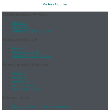
Visitors Counter
Transparencia SAPASCO
Artículo 8
Focalizada
Unidad de Transparencia
Transparencia DIF
Artículo 8
Agenda diaria DIF
Unidad de Transparencia
Transparencia Gobierno
Artículo 8
Artículo 15
Agenda diaria
Sesiones en vivo
CIMTRA Municipal
Más solicitado
Plataforma Nacional de Transparencia