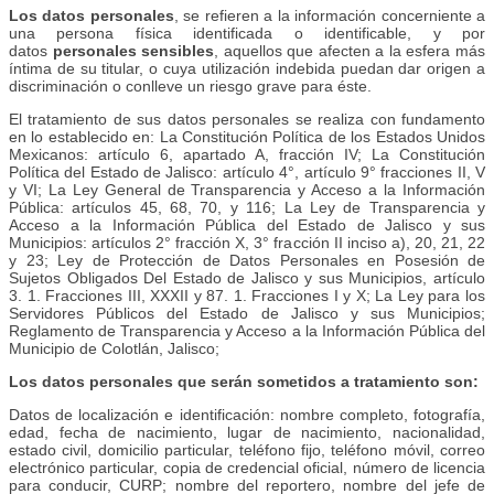
Los datos personales
, se refieren a la información concerniente a
una persona física identificada o identificable, y por
datos
personales sensibles
, aquellos que afecten a la esfera más
íntima de su titular, o cuya utilización indebida puedan dar origen a
discriminación o conlleve un riesgo grave para éste.
El tratamiento de sus datos personales se realiza con fundamento
en lo establecido en: La Constitución Política de los Estados Unidos
Mexicanos: artículo 6, apartado A, fracción IV; La Constitución
Política del Estado de Jalisco: artículo 4°, artículo 9° fracciones II, V
y VI; La Ley General de Transparencia y Acceso a la Información
Pública: artículos 45, 68, 70, y 116; La Ley de Transparencia y
Acceso a la Información Pública del Estado de Jalisco y sus
Municipios: artículos 2° fracción X, 3° fracción II inciso a), 20, 21, 22
y 23; Ley de Protección de Datos Personales en Posesión de
Sujetos Obligados Del Estado de Jalisco y sus Municipios, artículo
3. 1. Fracciones III, XXXII y 87. 1. Fracciones I y X; La Ley para los
Servidores Públicos del Estado de Jalisco y sus Municipios;
Reglamento de Transparencia y Acceso a la Información Pública del
Municipio de Colotlán, Jalisco;
Los datos personales que serán sometidos a tratamiento son:
Datos de localización e identificación: nombre completo, fotografía,
edad, fecha de nacimiento, lugar de nacimiento, nacionalidad,
estado civil, domicilio particular, teléfono fijo, teléfono móvil, correo
electrónico particular, copia de credencial oficial, número de licencia
para conducir, CURP; nombre del reportero, nombre del jefe de