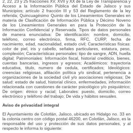
2, 22, 23 y 25 fracciones XV, XVII y XX de la Ley de Transparencia y
Acceso a la Información Pública del Estado de Jalisco y sus
Municipios; artículo 2 fracción III y 53 del Reglamento de la ley
referida; Quincuagésimo Quinto de los Lineamientos Generales en
materia de Clasificación de Información Pública y Décimo Noveno
de los Lineamientos Generales en para la Protección de la
Información Confidencial y Reservada. Tipos de datos personales
de manera enunciativa: De identificación: nombre, domicilio,
teléfono, correo electrónico, firma, RFC, CURP, fecha de
nacimiento, edad, nacionalidad, estado civil; Características físicas:
color de piel, iris y cabello, señales particulares, estatura, peso,
complexión; Características personales: tipo de sangre, ADN, huella
digital; Patrimoniales: Información fiscal, historial crediticio, bienes,
cuentas bancarias, ingresos y egresos; Académicos: trayectoria
educativa, titulo, numero de cedula, certificados; Ideológicos:
creencias religiosas, afiliación política y/o sindical, pertenencia a
organizaciones de la sociedad civil y/o asociaciones religiosas; De
salud: estado de salud, historial clínico, enfermedades, información
relacionada con cuestiones de carácter psicológico y/o psiquiátrico;
De origen: étnico y racial; Laborales: puesto, domicilio, correo
electrónico y teléfono del trabajo; De vida y hábitos sexuales.
Aviso de privacidad integral
El Ayuntamiento de Colotlán, Jalisco, ubicado en Hidalgo no. 33 en
la colonia centro con código postal 46200, en Colotlán, Jalisco, es la
responsable del uso y protección de sus datos personales, y al
respecto le informa lo siguiente: