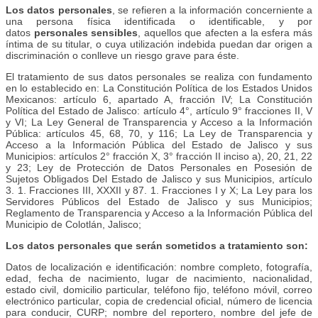
Los datos personales
, se refieren a la información concerniente a
una persona física identificada o identificable, y por
datos
personales sensibles
, aquellos que afecten a la esfera más
íntima de su titular, o cuya utilización indebida puedan dar origen a
discriminación o conlleve un riesgo grave para éste.
El tratamiento de sus datos personales se realiza con fundamento
en lo establecido en: La Constitución Política de los Estados Unidos
Mexicanos: artículo 6, apartado A, fracción IV; La Constitución
Política del Estado de Jalisco: artículo 4°, artículo 9° fracciones II, V
y VI; La Ley General de Transparencia y Acceso a la Información
Pública: artículos 45, 68, 70, y 116; La Ley de Transparencia y
Acceso a la Información Pública del Estado de Jalisco y sus
Municipios: artículos 2° fracción X, 3° fracción II inciso a), 20, 21, 22
y 23; Ley de Protección de Datos Personales en Posesión de
Sujetos Obligados Del Estado de Jalisco y sus Municipios, artículo
3. 1. Fracciones III, XXXII y 87. 1. Fracciones I y X; La Ley para los
Servidores Públicos del Estado de Jalisco y sus Municipios;
Reglamento de Transparencia y Acceso a la Información Pública del
Municipio de Colotlán, Jalisco;
Los datos personales que serán sometidos a tratamiento son:
Datos de localización e identificación: nombre completo, fotografía,
edad, fecha de nacimiento, lugar de nacimiento, nacionalidad,
estado civil, domicilio particular, teléfono fijo, teléfono móvil, correo
electrónico particular, copia de credencial oficial, número de licencia
para conducir, CURP; nombre del reportero, nombre del jefe de