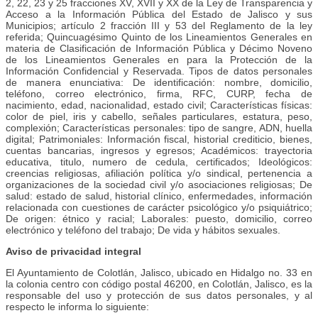
2, 22, 23 y 25 fracciones XV, XVII y XX de la Ley de Transparencia y
Acceso a la Información Pública del Estado de Jalisco y sus
Municipios; artículo 2 fracción III y 53 del Reglamento de la ley
referida; Quincuagésimo Quinto de los Lineamientos Generales en
materia de Clasificación de Información Pública y Décimo Noveno
de los Lineamientos Generales en para la Protección de la
Información Confidencial y Reservada. Tipos de datos personales
de manera enunciativa: De identificación: nombre, domicilio,
teléfono, correo electrónico, firma, RFC, CURP, fecha de
nacimiento, edad, nacionalidad, estado civil; Características físicas:
color de piel, iris y cabello, señales particulares, estatura, peso,
complexión; Características personales: tipo de sangre, ADN, huella
digital; Patrimoniales: Información fiscal, historial crediticio, bienes,
cuentas bancarias, ingresos y egresos; Académicos: trayectoria
educativa, titulo, numero de cedula, certificados; Ideológicos:
creencias religiosas, afiliación política y/o sindical, pertenencia a
organizaciones de la sociedad civil y/o asociaciones religiosas; De
salud: estado de salud, historial clínico, enfermedades, información
relacionada con cuestiones de carácter psicológico y/o psiquiátrico;
De origen: étnico y racial; Laborales: puesto, domicilio, correo
electrónico y teléfono del trabajo; De vida y hábitos sexuales.
Aviso de privacidad integral
El Ayuntamiento de Colotlán, Jalisco, ubicado en Hidalgo no. 33 en
la colonia centro con código postal 46200, en Colotlán, Jalisco, es la
responsable del uso y protección de sus datos personales, y al
respecto le informa lo siguiente: