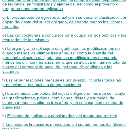
de recibirlos, administrarlos y ejercerlos, así como el proyecto o
programa donde serán aplicados
c)
El presupuesto de egresos anual y, en su caso, el clasificador por
objeto del gasto del sujeto obligado, de cuando menos los últimos
tres años
d)
Las convocatorias a concursos para ocupar cargos públicos y los
resultados de los mismos
e)
El organigrama del sujeto obligado, con las modificaciones de
cuando menos los últimos tres años, así como la plantilla del
personal del sujeto obligado, con las modificaciones de cuando
menos los últimos tres años, en la que se incluya el número total de
plazas del personal de base, del personal de confianza y las
vacantes
f)
Las remuneraciones mensuales por puesto, incluidas todas las
prestaciones, estímulos o compensaciones
g)
Las nóminas completas del sujeto obligado en las que se incluya
las gratificaciones, primas, comisiones, dietas y estímulos, de
cuando menos los últimos tres años, y en su caso, con sistema de
búsqueda
h)
El listado de jubilados y pensionados y el monto que reciben
i)
Los estados financieros mensuales, de cuando menos los últimos
tres años