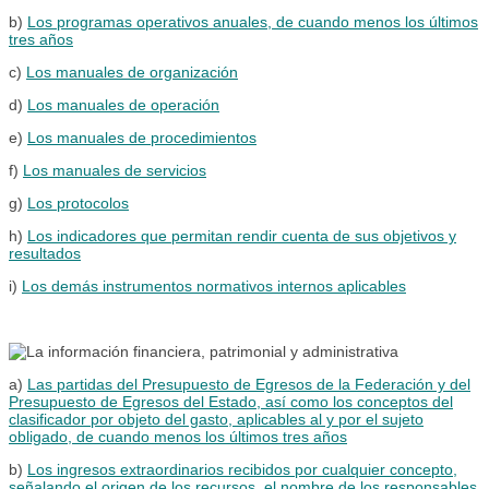
b)
Los programas operativos anuales, de cuando menos los últimos
tres años
c)
Los manuales de organización
d)
Los manuales de operación
e)
Los manuales de procedimientos
f)
Los manuales de servicios
g)
Los protocolos
h)
Los indicadores que permitan rendir cuenta de sus objetivos y
resultados
i)
Los demás instrumentos normativos internos aplicables
a)
Las partidas del Presupuesto de Egresos de la Federación y del
Presupuesto de Egresos del Estado, así como los conceptos del
clasificador por objeto del gasto, aplicables al y por el sujeto
obligado, de cuando menos los últimos tres años
b)
Los ingresos extraordinarios recibidos por cualquier concepto,
señalando el origen de los recursos, el nombre de los responsables