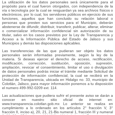
La utilización de los datos personales será únicamente para el
propósito para el cual fueron otorgados, con independencia de la
vía o tecnología por la cual se resguardan ya sea archivos físicos o
electrónicos, por lo cual, los servidores públicos en ejercicio de sus
funciones, aquellos que han concluido su relación laboral o
personas que presten sus servicios para el Municipio, deberán
abstenerse de difundir, distribuir, transferir, publicar, alterar, eliminar
o comercializar información confidencial sin autorización de su
titular, salvo en los casos previstos por la Ley de Transparencia y
Acceso a la Información Pública del Estado de Jalisco y sus
Municipios y demás las disposiciones aplicables.
Las transferencias de las que pudieran ser objeto los datos
personales serán informadas previamente, según la ley de la
materia. Si deseas ejercer el derecho de acceso, rectificación,
modificación, corrección, sustitución, oposición, supresión,
ampliación, revocar el consentimiento, limitar el uso o divulgación
de datos personales podrás iniciar el trámite mediante Solicitud de
protección de información confidencial, la cual se recibirá en la
Unidad de Transparencia, ubicada en Hidalgo no. 33, municipio de
Colotlán, Jalisco, para mayor información ponemos a tu disposición
el numero 499-992-0209 ext. 114.
Las actualizaciones que pudiera sufrir el presente aviso se darán a
conocer en nuestro sitio oficial de internet en:
www.transparencia.colotlan.gob.mx Lo anterior se realiza en
cumplimiento a lo ordenado en los artículos 2° fracción V, 3°
fracción II, inciso a), 20, 21, 21-Bis numeral 1, fracción III y numeral