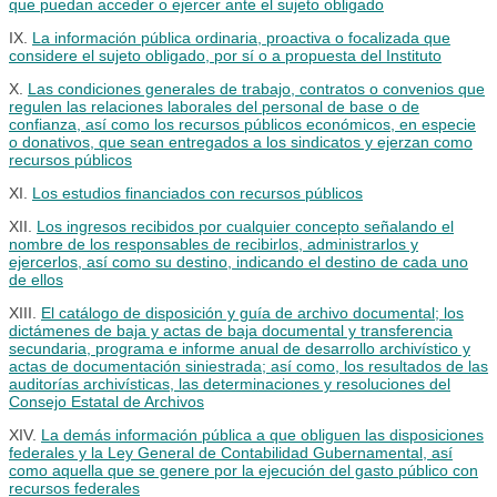
que puedan acceder o ejercer ante el sujeto obligado
IX.
La información pública ordinaria, proactiva o focalizada que
considere el sujeto obligado, por sí o a propuesta del Instituto
X.
Las condiciones generales de trabajo, contratos o convenios que
regulen las relaciones laborales del personal de base o de
confianza, así como los recursos públicos económicos, en especie
o donativos, que sean entregados a los sindicatos y ejerzan como
recursos públicos
XI.
Los estudios financiados con recursos públicos
XII.
Los ingresos recibidos por cualquier concepto señalando el
nombre de los responsables de recibirlos, administrarlos y
ejercerlos, así como su destino, indicando el destino de cada uno
de ellos
XIII.
El catálogo de disposición y guía de archivo documental; los
dictámenes de baja y actas de baja documental y transferencia
secundaria, programa e informe anual de desarrollo archivístico y
actas de documentación siniestrada; así como, los resultados de las
auditorías archivísticas, las determinaciones y resoluciones del
Consejo Estatal de Archivos
XIV.
La demás información pública a que obliguen las disposiciones
federales y la Ley General de Contabilidad Gubernamental, así
como aquella que se genere por la ejecución del gasto público con
recursos federales