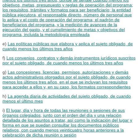
objetivos, metas, presupuesto y reglas de operación del programa;
los requisitos, trámites y formatos para ser beneficiario; la entidad
pública ejecutora, el responsable directo, número de personal que
lo aplica y el costo de operación del programa; el padrón de
beneficiarios del programa, y la medición de avances de la
ejecución del gasto, y el cumplimiento de metas y objetivos del
programa, incluida la metodología empleada
e)
Las políticas públicas que elabora y aplica el sujeto obligado, de
cuando menos los últimos tres años
f)
Los convenios, contratos y demás instrumentos jurídicos suscritos
por el sujeto obligado, de cuando menos los últimos tres años
g)
Las concesiones, licencias, permisos, autorizaciones y demás
actos administrativos otorgados por el sujeto obligado, de cuando
menos los últimos tres años, en el que se incluyan los requisitos
para acceder a ellos y, en su caso, los formatos correspondientes
h)
La agenda diaria de actividades del sujeto obligado, de cuando
menos el último mes
i)
El lugar, día y hora de todas las reuniones o sesiones de sus
órganos colegiados, junto con el orden del día y una relación
detallada de los asuntos a tratar, así como la indicación del lugar y
forma en que se puedan consultar los documentos públicos
relativos, con cuando menos veinticuatro horas anteriores a la
celebración de dicha reunión o sesión