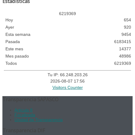
Estadísticas
6
2
1
9
3
6
9
Hoy
654
Ayer
920
Esta semana
9454
Pasada
6183415
Este mes
14377
Mes pasado
48986
Todos
6219369
Tu IP: 66.248.203.26
2026-08-07 17:56
Visitors Counter
Transparencia SAPASCO
Artículo 8
Focalizada
Unidad de Transparencia
Transparencia DIF