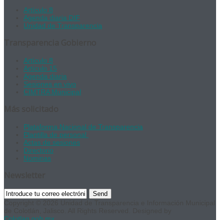
Artículo 8
Agenda diaria DIF
Unidad de Transparencia
Transparencia Gobierno
Artículo 8
Artículo 15
Agenda diaria
Sesiones en vivo
CIMTRA Municipal
Más solicitado
Plataforma Nacional de Transparencia
Plantilla de personal
Actas de sesiones
Directorio
Nominas
Newsletter
Send
Copyright © 2026 Unidad de Transparencia e Información Municipal
de Colotlán, Jalisco. All Rights Reserved. Designed by
Colotlan.gob.mx