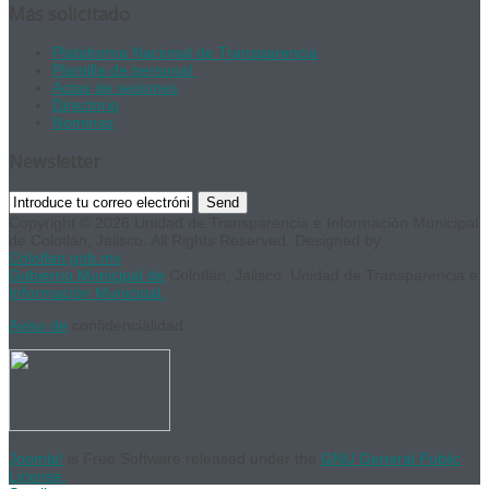
Más solicitado
Plataforma Nacional de Transparencia
Plantilla de personal
Actas de sesiones
Directorio
Nominas
Newsletter
Send
Copyright © 2026 Unidad de Transparencia e Información Municipal
de Colotlán, Jalisco. All Rights Reserved. Designed by
Colotlan.gob.mx
Gobierno Municipal de
Colotlán, Jalisco. Unidad de Transparencia e
Información Municipal.
Aviso de
confidencialidad
Joomla!
is Free Software released under the
GNU General Public
License.