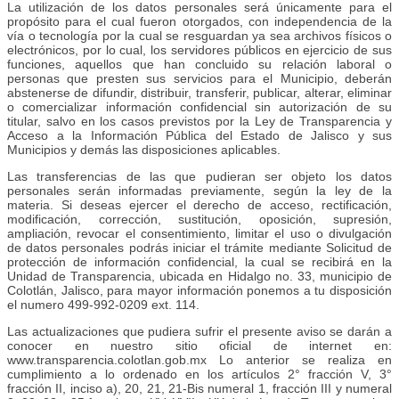
La utilización de los datos personales será únicamente para el
propósito para el cual fueron otorgados, con independencia de la
vía o tecnología por la cual se resguardan ya sea archivos físicos o
electrónicos, por lo cual, los servidores públicos en ejercicio de sus
funciones, aquellos que han concluido su relación laboral o
personas que presten sus servicios para el Municipio, deberán
abstenerse de difundir, distribuir, transferir, publicar, alterar, eliminar
o comercializar información confidencial sin autorización de su
titular, salvo en los casos previstos por la Ley de Transparencia y
Acceso a la Información Pública del Estado de Jalisco y sus
Municipios y demás las disposiciones aplicables.
Las transferencias de las que pudieran ser objeto los datos
personales serán informadas previamente, según la ley de la
materia. Si deseas ejercer el derecho de acceso, rectificación,
modificación, corrección, sustitución, oposición, supresión,
ampliación, revocar el consentimiento, limitar el uso o divulgación
de datos personales podrás iniciar el trámite mediante Solicitud de
protección de información confidencial, la cual se recibirá en la
Unidad de Transparencia, ubicada en Hidalgo no. 33, municipio de
Colotlán, Jalisco, para mayor información ponemos a tu disposición
el numero 499-992-0209 ext. 114.
Las actualizaciones que pudiera sufrir el presente aviso se darán a
conocer en nuestro sitio oficial de internet en:
www.transparencia.colotlan.gob.mx Lo anterior se realiza en
cumplimiento a lo ordenado en los artículos 2° fracción V, 3°
fracción II, inciso a), 20, 21, 21-Bis numeral 1, fracción III y numeral