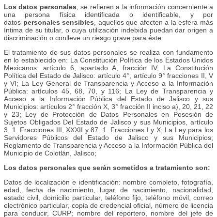
Los datos personales
, se refieren a la información concerniente a
una persona física identificada o identificable, y por
datos
personales sensibles
, aquellos que afecten a la esfera más
íntima de su titular, o cuya utilización indebida puedan dar origen a
discriminación o conlleve un riesgo grave para éste.
El tratamiento de sus datos personales se realiza con fundamento
en lo establecido en: La Constitución Política de los Estados Unidos
Mexicanos: artículo 6, apartado A, fracción IV; La Constitución
Política del Estado de Jalisco: artículo 4°, artículo 9° fracciones II, V
y VI; La Ley General de Transparencia y Acceso a la Información
Pública: artículos 45, 68, 70, y 116; La Ley de Transparencia y
Acceso a la Información Pública del Estado de Jalisco y sus
Municipios: artículos 2° fracción X, 3° fracción II inciso a), 20, 21, 22
y 23; Ley de Protección de Datos Personales en Posesión de
Sujetos Obligados Del Estado de Jalisco y sus Municipios, artículo
3. 1. Fracciones III, XXXII y 87. 1. Fracciones I y X; La Ley para los
Servidores Públicos del Estado de Jalisco y sus Municipios;
Reglamento de Transparencia y Acceso a la Información Pública del
Municipio de Colotlán, Jalisco;
Los datos personales que serán sometidos a tratamiento son:
Datos de localización e identificación: nombre completo, fotografía,
edad, fecha de nacimiento, lugar de nacimiento, nacionalidad,
estado civil, domicilio particular, teléfono fijo, teléfono móvil, correo
electrónico particular, copia de credencial oficial, número de licencia
para conducir, CURP; nombre del reportero, nombre del jefe de