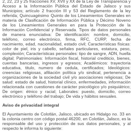
2, 22, 23 y 25 fracciones XV, XVII y XX de la Ley de Transparencia y
Acceso a la Información Pública del Estado de Jalisco y sus
Municipios; artículo 2 fracción III y 53 del Reglamento de la ley
referida; Quincuagésimo Quinto de los Lineamientos Generales en
materia de Clasificación de Información Pública y Décimo Noveno
de los Lineamientos Generales en para la Protección de la
Información Confidencial y Reservada. Tipos de datos personales
de manera enunciativa: De identificación: nombre, domicilio,
teléfono, correo electrónico, firma, RFC, CURP, fecha de
nacimiento, edad, nacionalidad, estado civil; Características físicas:
color de piel, iris y cabello, señales particulares, estatura, peso,
complexión; Características personales: tipo de sangre, ADN, huella
digital; Patrimoniales: Información fiscal, historial crediticio, bienes,
cuentas bancarias, ingresos y egresos; Académicos: trayectoria
educativa, titulo, numero de cedula, certificados; Ideológicos:
creencias religiosas, afiliación política y/o sindical, pertenencia a
organizaciones de la sociedad civil y/o asociaciones religiosas; De
salud: estado de salud, historial clínico, enfermedades, información
relacionada con cuestiones de carácter psicológico y/o psiquiátrico;
De origen: étnico y racial; Laborales: puesto, domicilio, correo
electrónico y teléfono del trabajo; De vida y hábitos sexuales.
Aviso de privacidad integral
El Ayuntamiento de Colotlán, Jalisco, ubicado en Hidalgo no. 33 en
la colonia centro con código postal 46200, en Colotlán, Jalisco, es la
responsable del uso y protección de sus datos personales, y al
respecto le informa lo siguiente: