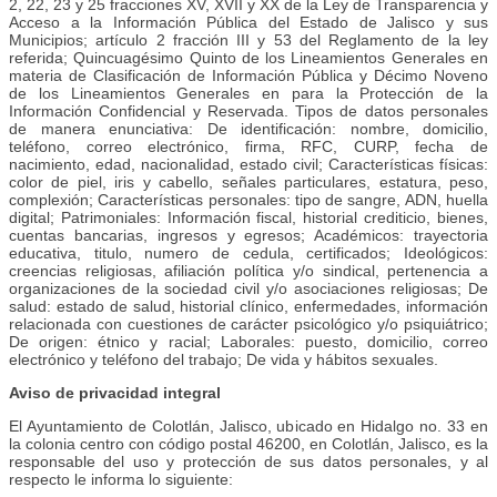
2, 22, 23 y 25 fracciones XV, XVII y XX de la Ley de Transparencia y
Acceso a la Información Pública del Estado de Jalisco y sus
Municipios; artículo 2 fracción III y 53 del Reglamento de la ley
referida; Quincuagésimo Quinto de los Lineamientos Generales en
materia de Clasificación de Información Pública y Décimo Noveno
de los Lineamientos Generales en para la Protección de la
Información Confidencial y Reservada. Tipos de datos personales
de manera enunciativa: De identificación: nombre, domicilio,
teléfono, correo electrónico, firma, RFC, CURP, fecha de
nacimiento, edad, nacionalidad, estado civil; Características físicas:
color de piel, iris y cabello, señales particulares, estatura, peso,
complexión; Características personales: tipo de sangre, ADN, huella
digital; Patrimoniales: Información fiscal, historial crediticio, bienes,
cuentas bancarias, ingresos y egresos; Académicos: trayectoria
educativa, titulo, numero de cedula, certificados; Ideológicos:
creencias religiosas, afiliación política y/o sindical, pertenencia a
organizaciones de la sociedad civil y/o asociaciones religiosas; De
salud: estado de salud, historial clínico, enfermedades, información
relacionada con cuestiones de carácter psicológico y/o psiquiátrico;
De origen: étnico y racial; Laborales: puesto, domicilio, correo
electrónico y teléfono del trabajo; De vida y hábitos sexuales.
Aviso de privacidad integral
El Ayuntamiento de Colotlán, Jalisco, ubicado en Hidalgo no. 33 en
la colonia centro con código postal 46200, en Colotlán, Jalisco, es la
responsable del uso y protección de sus datos personales, y al
respecto le informa lo siguiente: