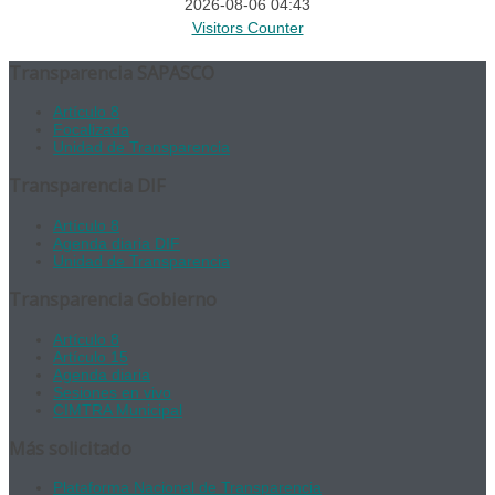
2026-08-06 04:43
Visitors Counter
Transparencia SAPASCO
Artículo 8
Focalizada
Unidad de Transparencia
Transparencia DIF
Artículo 8
Agenda diaria DIF
Unidad de Transparencia
Transparencia Gobierno
Artículo 8
Artículo 15
Agenda diaria
Sesiones en vivo
CIMTRA Municipal
Más solicitado
Plataforma Nacional de Transparencia