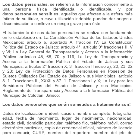
Los datos personales
, se refieren a la información concerniente a
una persona física identificada o identificable, y por
datos
personales sensibles
, aquellos que afecten a la esfera más
íntima de su titular, o cuya utilización indebida puedan dar origen a
discriminación o conlleve un riesgo grave para éste.
El tratamiento de sus datos personales se realiza con fundamento
en lo establecido en: La Constitución Política de los Estados Unidos
Mexicanos: artículo 6, apartado A, fracción IV; La Constitución
Política del Estado de Jalisco: artículo 4°, artículo 9° fracciones II, V
y VI; La Ley General de Transparencia y Acceso a la Información
Pública: artículos 45, 68, 70, y 116; La Ley de Transparencia y
Acceso a la Información Pública del Estado de Jalisco y sus
Municipios: artículos 2° fracción X, 3° fracción II inciso a), 20, 21, 22
y 23; Ley de Protección de Datos Personales en Posesión de
Sujetos Obligados Del Estado de Jalisco y sus Municipios, artículo
3. 1. Fracciones III, XXXII y 87. 1. Fracciones I y X; La Ley para los
Servidores Públicos del Estado de Jalisco y sus Municipios;
Reglamento de Transparencia y Acceso a la Información Pública del
Municipio de Colotlán, Jalisco;
Los datos personales que serán sometidos a tratamiento son:
Datos de localización e identificación: nombre completo, fotografía,
edad, fecha de nacimiento, lugar de nacimiento, nacionalidad,
estado civil, domicilio particular, teléfono fijo, teléfono móvil, correo
electrónico particular, copia de credencial oficial, número de licencia
para conducir, CURP; nombre del reportero, nombre del jefe de