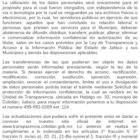
La utilización de los datos personales será únicamente para el
propósito para el cual fueron otorgados, con independencia de la
vía o tecnología por la cual se resguardan ya sea archivos físicos o
electrónicos, por lo cual, los servidores públicos en ejercicio de sus
funciones, aquellos que han concluido su relación laboral o
personas que presten sus servicios para el Municipio, deberán
abstenerse de difundir, distribuir, transferir, publicar, alterar, eliminar
o comercializar información confidencial sin autorización de su
titular, salvo en los casos previstos por la Ley de Transparencia y
Acceso a la Información Pública del Estado de Jalisco y sus
Municipios y demás las disposiciones aplicables.
Las transferencias de las que pudieran ser objeto los datos
personales serán informadas previamente, según la ley de la
materia. Si deseas ejercer el derecho de acceso, rectificación,
modificación, corrección, sustitución, oposición, supresión,
ampliación, revocar el consentimiento, limitar el uso o divulgación
de datos personales podrás iniciar el trámite mediante Solicitud de
protección de información confidencial, la cual se recibirá en la
Unidad de Transparencia, ubicada en Hidalgo no. 33, municipio de
Colotlán, Jalisco, para mayor información ponemos a tu disposición
el numero 499-992-0209 ext. 114.
Las actualizaciones que pudiera sufrir el presente aviso se darán a
conocer en nuestro sitio oficial de internet en:
www.transparencia.colotlan.gob.mx Lo anterior se realiza en
cumplimiento a lo ordenado en los artículos 2° fracción V, 3°
fracción II, inciso a), 20, 21, 21-Bis numeral 1, fracción III y numeral