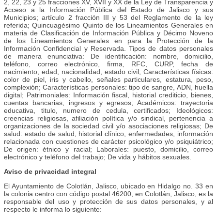
2, 22, 23 y 25 fracciones XV, XVII y XX de la Ley de Transparencia y
Acceso a la Información Pública del Estado de Jalisco y sus
Municipios; artículo 2 fracción III y 53 del Reglamento de la ley
referida; Quincuagésimo Quinto de los Lineamientos Generales en
materia de Clasificación de Información Pública y Décimo Noveno
de los Lineamientos Generales en para la Protección de la
Información Confidencial y Reservada. Tipos de datos personales
de manera enunciativa: De identificación: nombre, domicilio,
teléfono, correo electrónico, firma, RFC, CURP, fecha de
nacimiento, edad, nacionalidad, estado civil; Características físicas:
color de piel, iris y cabello, señales particulares, estatura, peso,
complexión; Características personales: tipo de sangre, ADN, huella
digital; Patrimoniales: Información fiscal, historial crediticio, bienes,
cuentas bancarias, ingresos y egresos; Académicos: trayectoria
educativa, titulo, numero de cedula, certificados; Ideológicos:
creencias religiosas, afiliación política y/o sindical, pertenencia a
organizaciones de la sociedad civil y/o asociaciones religiosas; De
salud: estado de salud, historial clínico, enfermedades, información
relacionada con cuestiones de carácter psicológico y/o psiquiátrico;
De origen: étnico y racial; Laborales: puesto, domicilio, correo
electrónico y teléfono del trabajo; De vida y hábitos sexuales.
Aviso de privacidad integral
El Ayuntamiento de Colotlán, Jalisco, ubicado en Hidalgo no. 33 en
la colonia centro con código postal 46200, en Colotlán, Jalisco, es la
responsable del uso y protección de sus datos personales, y al
respecto le informa lo siguiente: