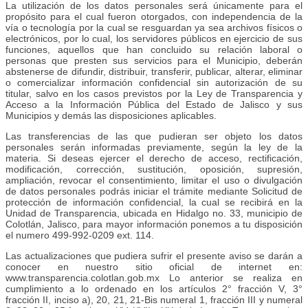
La utilización de los datos personales será únicamente para el
propósito para el cual fueron otorgados, con independencia de la
vía o tecnología por la cual se resguardan ya sea archivos físicos o
electrónicos, por lo cual, los servidores públicos en ejercicio de sus
funciones, aquellos que han concluido su relación laboral o
personas que presten sus servicios para el Municipio, deberán
abstenerse de difundir, distribuir, transferir, publicar, alterar, eliminar
o comercializar información confidencial sin autorización de su
titular, salvo en los casos previstos por la Ley de Transparencia y
Acceso a la Información Pública del Estado de Jalisco y sus
Municipios y demás las disposiciones aplicables.
Las transferencias de las que pudieran ser objeto los datos
personales serán informadas previamente, según la ley de la
materia. Si deseas ejercer el derecho de acceso, rectificación,
modificación, corrección, sustitución, oposición, supresión,
ampliación, revocar el consentimiento, limitar el uso o divulgación
de datos personales podrás iniciar el trámite mediante Solicitud de
protección de información confidencial, la cual se recibirá en la
Unidad de Transparencia, ubicada en Hidalgo no. 33, municipio de
Colotlán, Jalisco, para mayor información ponemos a tu disposición
el numero 499-992-0209 ext. 114.
Las actualizaciones que pudiera sufrir el presente aviso se darán a
conocer en nuestro sitio oficial de internet en:
www.transparencia.colotlan.gob.mx Lo anterior se realiza en
cumplimiento a lo ordenado en los artículos 2° fracción V, 3°
fracción II, inciso a), 20, 21, 21-Bis numeral 1, fracción III y numeral