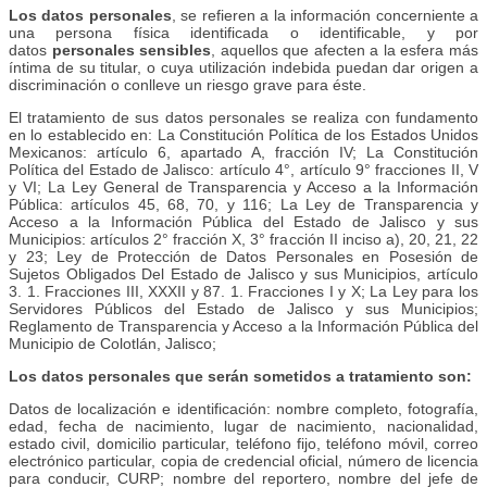
Los datos personales
, se refieren a la información concerniente a
una persona física identificada o identificable, y por
datos
personales sensibles
, aquellos que afecten a la esfera más
íntima de su titular, o cuya utilización indebida puedan dar origen a
discriminación o conlleve un riesgo grave para éste.
El tratamiento de sus datos personales se realiza con fundamento
en lo establecido en: La Constitución Política de los Estados Unidos
Mexicanos: artículo 6, apartado A, fracción IV; La Constitución
Política del Estado de Jalisco: artículo 4°, artículo 9° fracciones II, V
y VI; La Ley General de Transparencia y Acceso a la Información
Pública: artículos 45, 68, 70, y 116; La Ley de Transparencia y
Acceso a la Información Pública del Estado de Jalisco y sus
Municipios: artículos 2° fracción X, 3° fracción II inciso a), 20, 21, 22
y 23; Ley de Protección de Datos Personales en Posesión de
Sujetos Obligados Del Estado de Jalisco y sus Municipios, artículo
3. 1. Fracciones III, XXXII y 87. 1. Fracciones I y X; La Ley para los
Servidores Públicos del Estado de Jalisco y sus Municipios;
Reglamento de Transparencia y Acceso a la Información Pública del
Municipio de Colotlán, Jalisco;
Los datos personales que serán sometidos a tratamiento son:
Datos de localización e identificación: nombre completo, fotografía,
edad, fecha de nacimiento, lugar de nacimiento, nacionalidad,
estado civil, domicilio particular, teléfono fijo, teléfono móvil, correo
electrónico particular, copia de credencial oficial, número de licencia
para conducir, CURP; nombre del reportero, nombre del jefe de