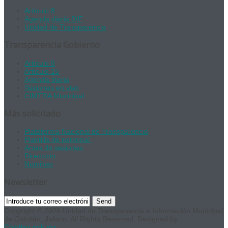
Artículo 8
Agenda diaria DIF
Unidad de Transparencia
Transparencia Gobierno
Artículo 8
Artículo 15
Agenda diaria
Sesiones en vivo
CIMTRA Municipal
Más solicitado
Plataforma Nacional de Transparencia
Plantilla de personal
Actas de sesiones
Directorio
Nominas
Newsletter
Send
Copyright © 2026 Unidad de Transparencia e Información Municipal
de Colotlán, Jalisco. All Rights Reserved. Designed by
Colotlan.gob.mx