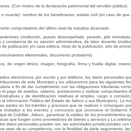
nes. (Con motivo de la declaración patrimonial del servidor público).
 o muerte): nombre de los beneficiarios, estado civil (en caso de que 
ento comprobatorio del último nivel de estudios alcanzado.
teriores (institución, puesto desempeñado, periodo, jefe inmediato su
s y constancia de no sanción administrativa, de labor docente (institu
de publicación y/o casa editora, título de la publicación, año de primer
conocimientos elementales, documento probatorio).
, de origen étnico, imagen, fotografía, firma y huella digital, creenci
dios electrónicos, por escrito y por teléfono, los datos personales qu
atribuciones de este Municipio y los utilizaremos para las siguientes fi
utaria a fin de dar cumplimiento con las obligaciones tributarias corr
abo el pago de sueldos, salarios, prestaciones y realizar comprobante
strativas y de identificación relativas al empleo, cargo o comisión
a la Información Pública del Estado de Jalisco y sus Municipios). La t
 las partes en los trámites y procesos que se realicen o convoquen por
es e invitados a los eventos y concursos que promueve el Gobierno 
pal de Colotlán, Jalisco, garantizar la validez de los procedimientos q
físicas que fungen como proveedores de bienes y servicios y La celebra
los datos personales pueden ser; las autoridades jurisdiccionales con la
 que sean de su competencia, con la finalidad de darle seguimiento, la