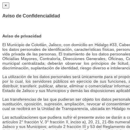
×
Aviso de Confidencialidad
Aviso de privacidad
El Municipio de Colotlán, Jalisco, con domicilio en Hidalgo #33, Cab
los datos personales de identificación, características físicas, pers
vida privada de las personas. El tratamiento de los datos personale
Oficialías Mayores, Contraloría, Direcciones Generales, Oficinas, 
municipal centralizada; deberán observar los principios de licitud,
discriminación, suplantación de identidad, riesgo diverso e intoleranc
La utilización de los datos personales será únicamente para el propós
por lo cual, los servidores públicos en ejercicio de sus funciones
distribuir, transferir, publicar, alterar, eliminar o comercializar info
Estado de Jalisco y sus Municipios y demás las disposiciones aplicabl
Las transferencias de las que pudieran ser objeto los datos personale
sustitución, oposición, supresión, ampliación, revocar el consentimien
cual se recibirá en la Unidad de Transparencia, ubicada en Hidalgo n
Las actualizaciones que pudiera sufrir el presente aviso se darán a c
artículos 2° fracción V, 3° fracción II, inciso a), 20, 21, 21-Bis nume
Jalisco y sus Municipios; artículo 2 fracción III y 53 del Reglament