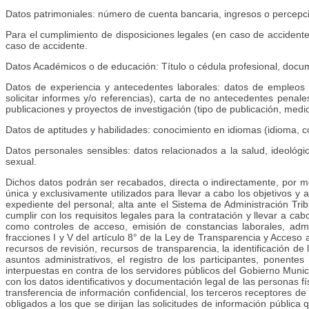
Datos patrimoniales: número de cuenta bancaria, ingresos o percepcio
Para el cumplimiento de disposiciones legales (en caso de accidente
caso de accidente.
Datos Académicos o de educación: Título o cédula profesional, docum
Datos de experiencia y antecedentes laborales: datos de empleos an
solicitar informes y/o referencias), carta de no antecedentes penale
publicaciones y proyectos de investigación (tipo de publicación, medio 
Datos de aptitudes y habilidades: conocimiento en idiomas (idioma, 
Datos personales sensibles: datos relacionados a la salud, ideológicos
sexual.
Dichos datos podrán ser recabados, directa o indirectamente, por me
única y exclusivamente utilizados para llevar a cabo los objetivos y 
expediente del personal; alta ante el Sistema de Administración Trib
cumplir con los requisitos legales para la contratación y llevar a c
como controles de acceso, emisión de constancias laborales, admini
fracciones I y V del artículo 8° de la Ley de Transparencia y Acceso 
recursos de revisión, recursos de transparencia, la identificación de
asuntos administrativos, el registro de los participantes, ponent
interpuestas en contra de los servidores públicos del Gobierno Munici
con los datos identificativos y documentación legal de las personas 
transferencia de información confidencial, los terceros receptores de 
obligados a los que se dirijan las solicitudes de información pública