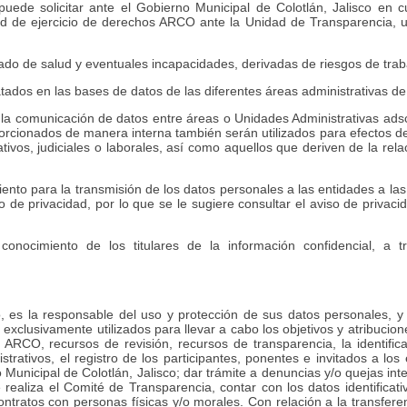
puede solicitar ante el Gobierno Municipal de Colotlán, Jalisco en c
ud de ejercicio de derechos ARCO ante la Unidad de Transparencia, ub
tado de salud y eventuales incapacidades, derivadas de riesgos de tra
ados en las bases de datos de las diferentes áreas administrativas de e
 la comunicación de datos entre áreas o Unidades Administrativas adscr
cionados de manera interna también serán utilizados para efectos de co
vos, judiciales o laborales, así como aquellos que deriven de la relac
ento para la transmisión de los datos personales a las entidades a las
so de privacidad, por lo que se le sugiere consultar el aviso de priva
onocimiento de los titulares de la información confidencial, a t
 es la responsable del uso y protección de sus datos personales, y a
exclusivamente utilizados para llevar a cabo los objetivos y atribucion
os ARCO, recursos de revisión, recursos de transparencia, la identifi
istrativos, el registro de los participantes, ponentes e invitados a 
Municipal de Colotlán, Jalisco; dar trámite a denuncias y/o quejas int
ue realiza el Comité de Transparencia, contar con los datos identific
ntratos con personas físicas y/o morales. Con relación a la transferen