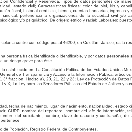
ción Confidencial y Reservada. Tipos de datos personales de manera e
ad, estado civil; Características físicas: color de piel, iris y cabel
ación fiscal, historial crediticio, bienes, cuentas bancarias, ingresos 
 y/o sindical, pertenencia a organizaciones de la sociedad civil y/o a
lógico y/o psiquiátrico; De origen: étnico y racial; Laborales: puesto, 
 colonia centro con código postal 46200, en Colotlán, Jalisco, es la r
na persona física identificada o identificable, y por datos
personales 
ve un riesgo grave para éste.
o establecido en: La Constitución Política de los Estados Unidos Mexica
Ley General de Transparencia y Acceso a la Información Pública: artícul
 X, 3° fracción II inciso a), 20, 21, 22 y 23; Ley de Protección de Dat
nes I y X; La Ley para los Servidores Públicos del Estado de Jalisco y
ad, fecha de nacimiento, lugar de nacimiento, nacionalidad, estado civil,
ducir, CURP; nombre del reportero, nombre del jefe de información, te
 nombre del solicitante, nombre, clave de usuario y contraseña, de 
e pertenece.
ro de Población, Registro Federal de Contribuyentes.