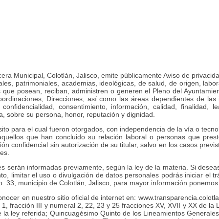
ecera Municipal, Colotlán, Jalisco, emite públicamente Aviso de privac
onales, patrimoniales, academias, ideológicas, de salud, de origen, la
s que posean, reciban, administren o generen el Pleno del Ayuntamient
Coordinaciones, Direcciones, así como las áreas dependientes de las
 confidencialidad, consentimiento, información, calidad, finalidad, l
ia, sobre su persona, honor, reputación y dignidad.
ito para el cual fueron otorgados, con independencia de la vía o tecnol
, aquellos que han concluido su relación laboral o personas que prest
rmación confidencial sin autorización de su titular, salvo en los casos pr
es.
s serán informadas previamente, según la ley de la materia. Si deseas 
to, limitar el uso o divulgación de datos personales podrás iniciar el t
o. 33, municipio de Colotlán, Jalisco, para mayor información ponemos
onocer en nuestro sitio oficial de internet en: www.transparencia.colot
ral 1, fracción III y numeral 2, 22, 23 y 25 fracciones XV, XVII y XX de
o de la ley referida; Quincuagésimo Quinto de los Lineamientos General