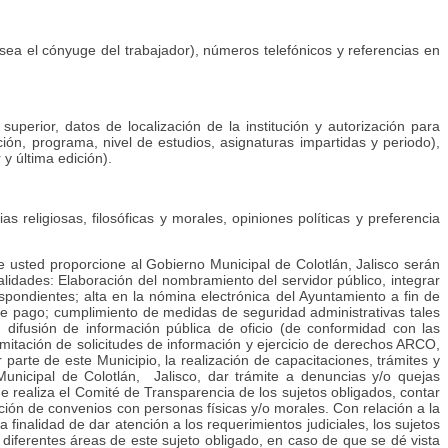
sea el cónyuge del trabajador), números telefónicos y referencias en
perior, datos de localización de la institución y autorización para
ción, programa, nivel de estudios, asignaturas impartidas y periodo),
 y última edición).
as religiosas, filosóficas y morales, opiniones políticas y preferencia
e usted proporcione al Gobierno Municipal de Colotlán, Jalisco serán
nalidades: Elaboración del nombramiento del servidor público, integrar
espondientes; alta en la nómina electrónica del Ayuntamiento a fin de
s de pago; cumplimiento de medidas de seguridad administrativas tales
; difusión de información pública de oficio (de conformidad con las
ramitación de solicitudes de información y ejercicio de derechos ARCO,
 parte de este Municipio, la realización de capacitaciones, trámites y
Municipal de Colotlán, Jalisco, dar trámite a denuncias y/o quejas
ue realiza el Comité de Transparencia de los sujetos obligados, contar
ción de convenios con personas físicas y/o morales. Con relación a la
 finalidad de dar atención a los requerimientos judiciales, los sujetos
s diferentes áreas de este sujeto obligado, en caso de que se dé vista