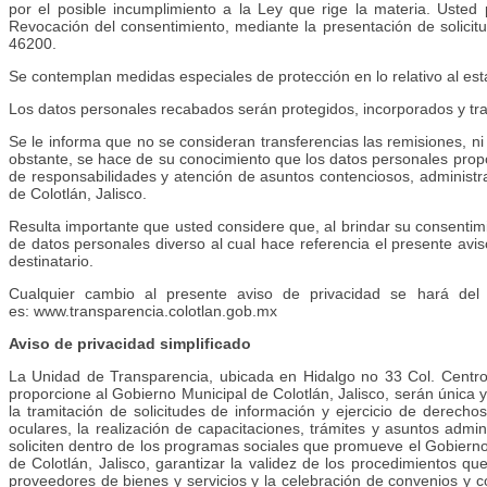
por el posible incumplimiento a la Ley que rige la materia. Usted 
Revocación del consentimiento, mediante la presentación de solicit
46200.
Se contemplan medidas especiales de protección en lo relativo al es
Los datos personales recabados serán protegidos, incorporados y trat
Se le informa que no se consideran transferencias las remisiones, ni
obstante, se hace de su conocimiento que los datos personales propor
de responsabilidades y atención de asuntos contenciosos, administrati
de Colotlán, Jalisco.
Resulta importante que usted considere que, al brindar su consentimi
de datos personales diverso al cual hace referencia el presente avi
destinatario.
Cualquier cambio al presente aviso de privacidad se hará del c
es: www.transparencia.colotlan.gob.mx
Aviso de privacidad simplificado
La Unidad de Transparencia, ubicada en Hidalgo no 33 Col. Centro,
proporcione al Gobierno Municipal de Colotlán, Jalisco, serán única y 
la tramitación de solicitudes de información y ejercicio de derech
oculares, la realización de capacitaciones, trámites y asuntos admin
soliciten dentro de los programas sociales que promueve el Gobierno 
de Colotlán, Jalisco, garantizar la validez de los procedimientos q
proveedores de bienes y servicios y la celebración de convenios y co