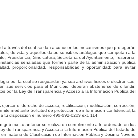
idad a través del cual se dan a conocer los mecanismos que protegerán
borales, de vida y aquellos datos sensibles análogos que competan a la
o, Presidencia, Sindicatura, Secretaría del Ayuntamiento, Tesorería,
 instancias señaladas que formen parte de la administración pública
ealtad, proporcionalidad, responsabilidad y oportunidad; para evitar
ogía por la cual se resguardan ya sea archivos físicos o electrónicos,
en sus servicios para el Municipio, deberán abstenerse de difundir,
evistos por la Ley de Transparencia y Acceso a la Información Pública del
ejercer el derecho de acceso, rectificación, modificación, corrección,
rámite mediante Solicitud de protección de información confidencial, la
 a tu disposición el numero 499-992-0209 ext. 114.
lan.gob.mx Lo anterior se realiza en cumplimiento a lo ordenado en los
 la Ley de Transparencia y Acceso a la Información Pública del Estado de
es en materia de Clasificación de Información Pública y Décimo Noveno