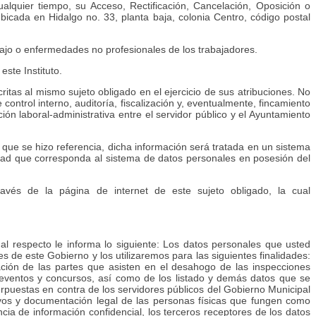
ualquier tiempo, su Acceso, Rectificación, Cancelación, Oposición o
icada en Hidalgo no. 33, planta baja, colonia Centro, código postal
bajo o enfermedades no profesionales de los trabajadores.
ste Instituto.
itas al mismo sujeto obligado en el ejercicio de sus atribuciones. No
ntrol interno, auditoría, fiscalización y, eventualmente, fincamiento
ión laboral-administrativa entre el servidor público y el Ayuntamiento
 que se hizo referencia, dicha información será tratada en un sistema
cidad que corresponda al sistema de datos personales en posesión del
ravés de la página de internet de este sujeto obligado, la cual
l respecto le informa lo siguiente: Los datos personales que usted
es de este Gobierno y los utilizaremos para las siguientes finalidades:
cación de las partes que asisten en el desahogo de las inspecciones
los eventos y concursos, así como de los listado y demás datos que se
erpuestas en contra de los servidores públicos del Gobierno Municipal
ativos y documentación legal de las personas físicas que fungen como
cia de información confidencial, los terceros receptores de los datos