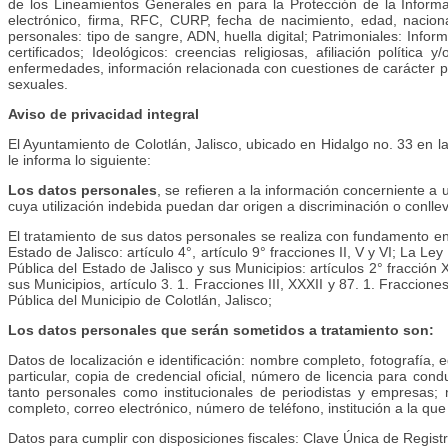
de los Lineamientos Generales en para la Protección de la Informa
electrónico, firma, RFC, CURP, fecha de nacimiento, edad, nacionalid
personales: tipo de sangre, ADN, huella digital; Patrimoniales: Inform
certificados; Ideológicos: creencias religiosas, afiliación política
enfermedades, información relacionada con cuestiones de carácter psico
sexuales.
Aviso de privacidad integral
El Ayuntamiento de Colotlán, Jalisco, ubicado en Hidalgo no. 33 en la
le informa lo siguiente:
Los datos personales
, se refieren a la información concerniente a u
cuya utilización indebida puedan dar origen a discriminación o conlle
El tratamiento de sus datos personales se realiza con fundamento en l
Estado de Jalisco: artículo 4°, artículo 9° fracciones II, V y VI; La 
Pública del Estado de Jalisco y sus Municipios: artículos 2° fracción
sus Municipios, artículo 3. 1. Fracciones III, XXXII y 87. 1. Fraccio
Pública del Municipio de Colotlán, Jalisco;
Los datos personales que serán sometidos a tratamiento son:
Datos de localización e identificación: nombre completo, fotografía, ed
particular, copia de credencial oficial, número de licencia para con
tanto personales como institucionales de periodistas y empresas;
completo, correo electrónico, número de teléfono, institución a la qu
Datos para cumplir con disposiciones fiscales: Clave Única de Regist