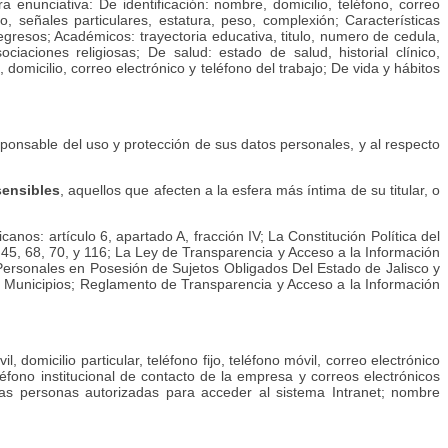
nunciativa: De identificación: nombre, domicilio, teléfono, correo
lo, señales particulares, estatura, peso, complexión; Características
y egresos; Académicos: trayectoria educativa, titulo, numero de cedula,
sociaciones religiosas; De salud: estado de salud, historial clínico,
domicilio, correo electrónico y teléfono del trabajo; De vida y hábitos
esponsable del uso y protección de sus datos personales, y al respecto
sensibles
, aquellos que afecten a la esfera más íntima de su titular, o
nos: artículo 6, apartado A, fracción IV; La Constitución Política del
os 45, 68, 70, y 116; La Ley de Transparencia y Acceso a la Información
os Personales en Posesión de Sujetos Obligados Del Estado de Jalisco y
 sus Municipios; Reglamento de Transparencia y Acceso a la Información
 domicilio particular, teléfono fijo, teléfono móvil, correo electrónico
léfono institucional de contacto de la empresa y correos electrónicos
las personas autorizadas para acceder al sistema Intranet; nombre