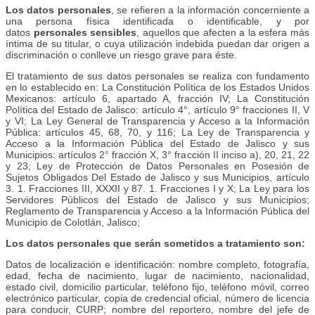
Los datos personales
, se refieren a la información concerniente a
una persona física identificada o identificable, y por
datos
personales sensibles
, aquellos que afecten a la esfera más
íntima de su titular, o cuya utilización indebida puedan dar origen a
discriminación o conlleve un riesgo grave para éste.
El tratamiento de sus datos personales se realiza con fundamento
en lo establecido en: La Constitución Política de los Estados Unidos
Mexicanos: artículo 6, apartado A, fracción IV; La Constitución
Política del Estado de Jalisco: artículo 4°, artículo 9° fracciones II, V
y VI; La Ley General de Transparencia y Acceso a la Información
Pública: artículos 45, 68, 70, y 116; La Ley de Transparencia y
Acceso a la Información Pública del Estado de Jalisco y sus
Municipios: artículos 2° fracción X, 3° fracción II inciso a), 20, 21, 22
y 23; Ley de Protección de Datos Personales en Posesión de
Sujetos Obligados Del Estado de Jalisco y sus Municipios, artículo
3. 1. Fracciones III, XXXII y 87. 1. Fracciones I y X; La Ley para los
Servidores Públicos del Estado de Jalisco y sus Municipios;
Reglamento de Transparencia y Acceso a la Información Pública del
Municipio de Colotlán, Jalisco;
Los datos personales que serán sometidos a tratamiento son:
Datos de localización e identificación: nombre completo, fotografía,
edad, fecha de nacimiento, lugar de nacimiento, nacionalidad,
estado civil, domicilio particular, teléfono fijo, teléfono móvil, correo
electrónico particular, copia de credencial oficial, número de licencia
para conducir, CURP; nombre del reportero, nombre del jefe de