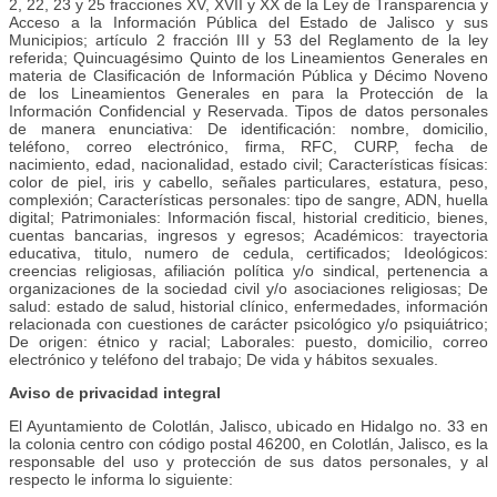
2, 22, 23 y 25 fracciones XV, XVII y XX de la Ley de Transparencia y
Acceso a la Información Pública del Estado de Jalisco y sus
Municipios; artículo 2 fracción III y 53 del Reglamento de la ley
referida; Quincuagésimo Quinto de los Lineamientos Generales en
materia de Clasificación de Información Pública y Décimo Noveno
de los Lineamientos Generales en para la Protección de la
Información Confidencial y Reservada. Tipos de datos personales
de manera enunciativa: De identificación: nombre, domicilio,
teléfono, correo electrónico, firma, RFC, CURP, fecha de
nacimiento, edad, nacionalidad, estado civil; Características físicas:
color de piel, iris y cabello, señales particulares, estatura, peso,
complexión; Características personales: tipo de sangre, ADN, huella
digital; Patrimoniales: Información fiscal, historial crediticio, bienes,
cuentas bancarias, ingresos y egresos; Académicos: trayectoria
educativa, titulo, numero de cedula, certificados; Ideológicos:
creencias religiosas, afiliación política y/o sindical, pertenencia a
organizaciones de la sociedad civil y/o asociaciones religiosas; De
salud: estado de salud, historial clínico, enfermedades, información
relacionada con cuestiones de carácter psicológico y/o psiquiátrico;
De origen: étnico y racial; Laborales: puesto, domicilio, correo
electrónico y teléfono del trabajo; De vida y hábitos sexuales.
Aviso de privacidad integral
El Ayuntamiento de Colotlán, Jalisco, ubicado en Hidalgo no. 33 en
la colonia centro con código postal 46200, en Colotlán, Jalisco, es la
responsable del uso y protección de sus datos personales, y al
respecto le informa lo siguiente: