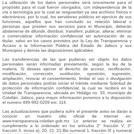
La utilización de los datos personales será únicamente para el
propósito para el cual fueron otorgados, con independencia de la
vía o tecnología por la cual se resguardan ya sea archivos físicos o
electrónicos, por lo cual, los servidores públicos en ejercicio de sus
funciones, aquellos que han concluido su relación laboral o
personas que presten sus servicios para el Municipio, deberán
abstenerse de difundir, distribuir, transferir, publicar, alterar, eliminar
o comercializar información confidencial sin autorización de su
titular, salvo en los casos previstos por la Ley de Transparencia y
Acceso a la Información Pública del Estado de Jalisco y sus
Municipios y demás las disposiciones aplicables.
Las transferencias de las que pudieran ser objeto los datos
personales serán informadas previamente, según la ley de la
materia. Si deseas ejercer el derecho de acceso, rectificación,
modificación, corrección, sustitución, oposición, supresión,
ampliación, revocar el consentimiento, limitar el uso o divulgación
de datos personales podrás iniciar el trámite mediante Solicitud de
protección de información confidencial, la cual se recibirá en la
Unidad de Transparencia, ubicada en Hidalgo no. 33, municipio de
Colotlán, Jalisco, para mayor información ponemos a tu disposición
el numero 499-992-0209 ext. 114.
Las actualizaciones que pudiera sufrir el presente aviso se darán a
conocer en nuestro sitio oficial de internet en:
www.transparencia.colotlan.gob.mx Lo anterior se realiza en
cumplimiento a lo ordenado en los artículos 2° fracción V, 3°
fracción II, inciso a), 20, 21, 21-Bis numeral 1, fracción III y numeral