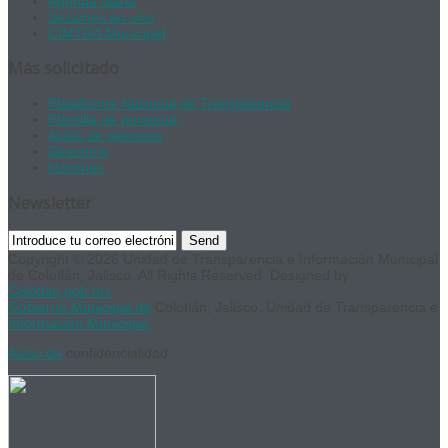
Agenda diaria
Sesiones en vivo
CIMTRA Municipal
Más solicitado
Plataforma Nacional de Transparencia
Plantilla de personal
Actas de sesiones
Directorio
Nominas
Newsletter
Send
Copyright © 2026 Unidad de Transparencia e Información Municipal
de Colotlán, Jalisco. All Rights Reserved. Designed by
Colotlan.gob.mx
Gobierno Municipal de
Colotlán, Jalisco. Unidad de Transparencia e
Información Municipal.
Aviso de
confidencialidad