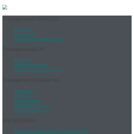
Transparencia SAPASCO
Artículo 8
Focalizada
Unidad de Transparencia
Transparencia DIF
Artículo 8
Agenda diaria DIF
Unidad de Transparencia
Transparencia Gobierno
Artículo 8
Artículo 15
Agenda diaria
Sesiones en vivo
CIMTRA Municipal
Más solicitado
Plataforma Nacional de Transparencia