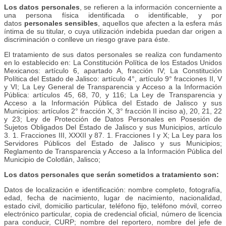
Los datos personales
, se refieren a la información concerniente a
una persona física identificada o identificable, y por
datos
personales sensibles
, aquellos que afecten a la esfera más
íntima de su titular, o cuya utilización indebida puedan dar origen a
discriminación o conlleve un riesgo grave para éste.
El tratamiento de sus datos personales se realiza con fundamento
en lo establecido en: La Constitución Política de los Estados Unidos
Mexicanos: artículo 6, apartado A, fracción IV; La Constitución
Política del Estado de Jalisco: artículo 4°, artículo 9° fracciones II, V
y VI; La Ley General de Transparencia y Acceso a la Información
Pública: artículos 45, 68, 70, y 116; La Ley de Transparencia y
Acceso a la Información Pública del Estado de Jalisco y sus
Municipios: artículos 2° fracción X, 3° fracción II inciso a), 20, 21, 22
y 23; Ley de Protección de Datos Personales en Posesión de
Sujetos Obligados Del Estado de Jalisco y sus Municipios, artículo
3. 1. Fracciones III, XXXII y 87. 1. Fracciones I y X; La Ley para los
Servidores Públicos del Estado de Jalisco y sus Municipios;
Reglamento de Transparencia y Acceso a la Información Pública del
Municipio de Colotlán, Jalisco;
Los datos personales que serán sometidos a tratamiento son:
Datos de localización e identificación: nombre completo, fotografía,
edad, fecha de nacimiento, lugar de nacimiento, nacionalidad,
estado civil, domicilio particular, teléfono fijo, teléfono móvil, correo
electrónico particular, copia de credencial oficial, número de licencia
para conducir, CURP; nombre del reportero, nombre del jefe de