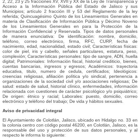
2, 22, 23 y 25 fracciones XV, XVII y XX de la Ley de Transparencia y
Acceso a la Información Pública del Estado de Jalisco y sus
Municipios; artículo 2 fracción III y 53 del Reglamento de la ley
referida; Quincuagésimo Quinto de los Lineamientos Generales en
materia de Clasificación de Información Pública y Décimo Noveno
de los Lineamientos Generales en para la Protección de la
Información Confidencial y Reservada. Tipos de datos personales
de manera enunciativa: De identificación: nombre, domicilio,
teléfono, correo electrónico, firma, RFC, CURP, fecha de
nacimiento, edad, nacionalidad, estado civil; Características físicas:
color de piel, iris y cabello, señales particulares, estatura, peso,
complexión; Características personales: tipo de sangre, ADN, huella
digital; Patrimoniales: Información fiscal, historial crediticio, bienes,
cuentas bancarias, ingresos y egresos; Académicos: trayectoria
educativa, titulo, numero de cedula, certificados; Ideológicos:
creencias religiosas, afiliación política y/o sindical, pertenencia a
organizaciones de la sociedad civil y/o asociaciones religiosas; De
salud: estado de salud, historial clínico, enfermedades, información
relacionada con cuestiones de carácter psicológico y/o psiquiátrico;
De origen: étnico y racial; Laborales: puesto, domicilio, correo
electrónico y teléfono del trabajo; De vida y hábitos sexuales.
Aviso de privacidad integral
El Ayuntamiento de Colotlán, Jalisco, ubicado en Hidalgo no. 33 en
la colonia centro con código postal 46200, en Colotlán, Jalisco, es la
responsable del uso y protección de sus datos personales, y al
respecto le informa lo siguiente: