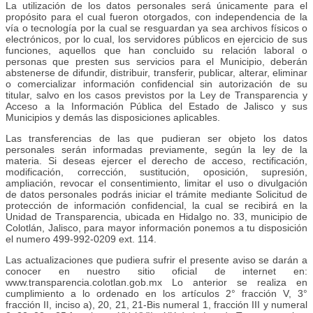
La utilización de los datos personales será únicamente para el
propósito para el cual fueron otorgados, con independencia de la
vía o tecnología por la cual se resguardan ya sea archivos físicos o
electrónicos, por lo cual, los servidores públicos en ejercicio de sus
funciones, aquellos que han concluido su relación laboral o
personas que presten sus servicios para el Municipio, deberán
abstenerse de difundir, distribuir, transferir, publicar, alterar, eliminar
o comercializar información confidencial sin autorización de su
titular, salvo en los casos previstos por la Ley de Transparencia y
Acceso a la Información Pública del Estado de Jalisco y sus
Municipios y demás las disposiciones aplicables.
Las transferencias de las que pudieran ser objeto los datos
personales serán informadas previamente, según la ley de la
materia. Si deseas ejercer el derecho de acceso, rectificación,
modificación, corrección, sustitución, oposición, supresión,
ampliación, revocar el consentimiento, limitar el uso o divulgación
de datos personales podrás iniciar el trámite mediante Solicitud de
protección de información confidencial, la cual se recibirá en la
Unidad de Transparencia, ubicada en Hidalgo no. 33, municipio de
Colotlán, Jalisco, para mayor información ponemos a tu disposición
el numero 499-992-0209 ext. 114.
Las actualizaciones que pudiera sufrir el presente aviso se darán a
conocer en nuestro sitio oficial de internet en:
www.transparencia.colotlan.gob.mx Lo anterior se realiza en
cumplimiento a lo ordenado en los artículos 2° fracción V, 3°
fracción II, inciso a), 20, 21, 21-Bis numeral 1, fracción III y numeral