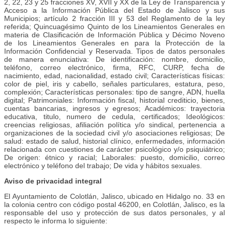
2, 22, 23 y 25 fracciones XV, XVII y XX de la Ley de Transparencia y
Acceso a la Información Pública del Estado de Jalisco y sus
Municipios; artículo 2 fracción III y 53 del Reglamento de la ley
referida; Quincuagésimo Quinto de los Lineamientos Generales en
materia de Clasificación de Información Pública y Décimo Noveno
de los Lineamientos Generales en para la Protección de la
Información Confidencial y Reservada. Tipos de datos personales
de manera enunciativa: De identificación: nombre, domicilio,
teléfono, correo electrónico, firma, RFC, CURP, fecha de
nacimiento, edad, nacionalidad, estado civil; Características físicas:
color de piel, iris y cabello, señales particulares, estatura, peso,
complexión; Características personales: tipo de sangre, ADN, huella
digital; Patrimoniales: Información fiscal, historial crediticio, bienes,
cuentas bancarias, ingresos y egresos; Académicos: trayectoria
educativa, titulo, numero de cedula, certificados; Ideológicos:
creencias religiosas, afiliación política y/o sindical, pertenencia a
organizaciones de la sociedad civil y/o asociaciones religiosas; De
salud: estado de salud, historial clínico, enfermedades, información
relacionada con cuestiones de carácter psicológico y/o psiquiátrico;
De origen: étnico y racial; Laborales: puesto, domicilio, correo
electrónico y teléfono del trabajo; De vida y hábitos sexuales.
Aviso de privacidad integral
El Ayuntamiento de Colotlán, Jalisco, ubicado en Hidalgo no. 33 en
la colonia centro con código postal 46200, en Colotlán, Jalisco, es la
responsable del uso y protección de sus datos personales, y al
respecto le informa lo siguiente: