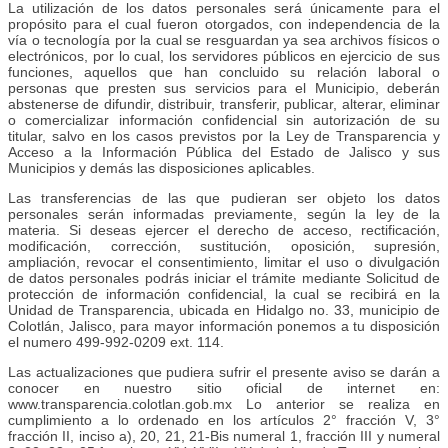
La utilización de los datos personales será únicamente para el
propósito para el cual fueron otorgados, con independencia de la
vía o tecnología por la cual se resguardan ya sea archivos físicos o
electrónicos, por lo cual, los servidores públicos en ejercicio de sus
funciones, aquellos que han concluido su relación laboral o
personas que presten sus servicios para el Municipio, deberán
abstenerse de difundir, distribuir, transferir, publicar, alterar, eliminar
o comercializar información confidencial sin autorización de su
titular, salvo en los casos previstos por la Ley de Transparencia y
Acceso a la Información Pública del Estado de Jalisco y sus
Municipios y demás las disposiciones aplicables.
Las transferencias de las que pudieran ser objeto los datos
personales serán informadas previamente, según la ley de la
materia. Si deseas ejercer el derecho de acceso, rectificación,
modificación, corrección, sustitución, oposición, supresión,
ampliación, revocar el consentimiento, limitar el uso o divulgación
de datos personales podrás iniciar el trámite mediante Solicitud de
protección de información confidencial, la cual se recibirá en la
Unidad de Transparencia, ubicada en Hidalgo no. 33, municipio de
Colotlán, Jalisco, para mayor información ponemos a tu disposición
el numero 499-992-0209 ext. 114.
Las actualizaciones que pudiera sufrir el presente aviso se darán a
conocer en nuestro sitio oficial de internet en:
www.transparencia.colotlan.gob.mx Lo anterior se realiza en
cumplimiento a lo ordenado en los artículos 2° fracción V, 3°
fracción II, inciso a), 20, 21, 21-Bis numeral 1, fracción III y numeral