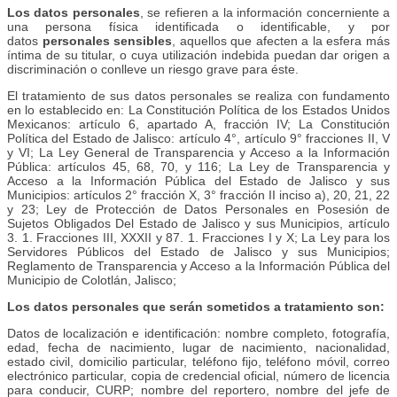
Los datos personales
, se refieren a la información concerniente a
una persona física identificada o identificable, y por
datos
personales sensibles
, aquellos que afecten a la esfera más
íntima de su titular, o cuya utilización indebida puedan dar origen a
discriminación o conlleve un riesgo grave para éste.
El tratamiento de sus datos personales se realiza con fundamento
en lo establecido en: La Constitución Política de los Estados Unidos
Mexicanos: artículo 6, apartado A, fracción IV; La Constitución
Política del Estado de Jalisco: artículo 4°, artículo 9° fracciones II, V
y VI; La Ley General de Transparencia y Acceso a la Información
Pública: artículos 45, 68, 70, y 116; La Ley de Transparencia y
Acceso a la Información Pública del Estado de Jalisco y sus
Municipios: artículos 2° fracción X, 3° fracción II inciso a), 20, 21, 22
y 23; Ley de Protección de Datos Personales en Posesión de
Sujetos Obligados Del Estado de Jalisco y sus Municipios, artículo
3. 1. Fracciones III, XXXII y 87. 1. Fracciones I y X; La Ley para los
Servidores Públicos del Estado de Jalisco y sus Municipios;
Reglamento de Transparencia y Acceso a la Información Pública del
Municipio de Colotlán, Jalisco;
Los datos personales que serán sometidos a tratamiento son:
Datos de localización e identificación: nombre completo, fotografía,
edad, fecha de nacimiento, lugar de nacimiento, nacionalidad,
estado civil, domicilio particular, teléfono fijo, teléfono móvil, correo
electrónico particular, copia de credencial oficial, número de licencia
para conducir, CURP; nombre del reportero, nombre del jefe de