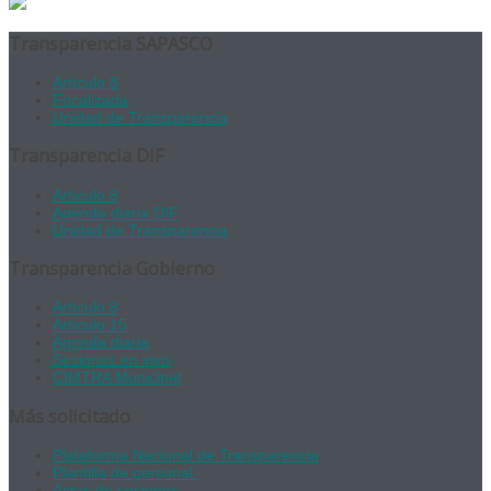
Transparencia SAPASCO
Artículo 8
Focalizada
Unidad de Transparencia
Transparencia DIF
Artículo 8
Agenda diaria DIF
Unidad de Transparencia
Transparencia Gobierno
Artículo 8
Artículo 15
Agenda diaria
Sesiones en vivo
CIMTRA Municipal
Más solicitado
Plataforma Nacional de Transparencia
Plantilla de personal
Actas de sesiones