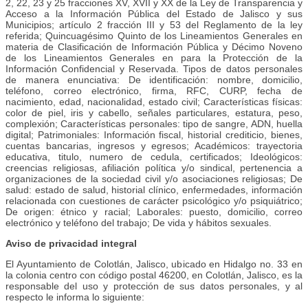
2, 22, 23 y 25 fracciones XV, XVII y XX de la Ley de Transparencia y
Acceso a la Información Pública del Estado de Jalisco y sus
Municipios; artículo 2 fracción III y 53 del Reglamento de la ley
referida; Quincuagésimo Quinto de los Lineamientos Generales en
materia de Clasificación de Información Pública y Décimo Noveno
de los Lineamientos Generales en para la Protección de la
Información Confidencial y Reservada. Tipos de datos personales
de manera enunciativa: De identificación: nombre, domicilio,
teléfono, correo electrónico, firma, RFC, CURP, fecha de
nacimiento, edad, nacionalidad, estado civil; Características físicas:
color de piel, iris y cabello, señales particulares, estatura, peso,
complexión; Características personales: tipo de sangre, ADN, huella
digital; Patrimoniales: Información fiscal, historial crediticio, bienes,
cuentas bancarias, ingresos y egresos; Académicos: trayectoria
educativa, titulo, numero de cedula, certificados; Ideológicos:
creencias religiosas, afiliación política y/o sindical, pertenencia a
organizaciones de la sociedad civil y/o asociaciones religiosas; De
salud: estado de salud, historial clínico, enfermedades, información
relacionada con cuestiones de carácter psicológico y/o psiquiátrico;
De origen: étnico y racial; Laborales: puesto, domicilio, correo
electrónico y teléfono del trabajo; De vida y hábitos sexuales.
Aviso de privacidad integral
El Ayuntamiento de Colotlán, Jalisco, ubicado en Hidalgo no. 33 en
la colonia centro con código postal 46200, en Colotlán, Jalisco, es la
responsable del uso y protección de sus datos personales, y al
respecto le informa lo siguiente: