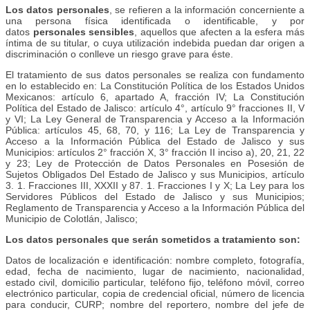
Los datos personales
, se refieren a la información concerniente a
una persona física identificada o identificable, y por
datos
personales sensibles
, aquellos que afecten a la esfera más
íntima de su titular, o cuya utilización indebida puedan dar origen a
discriminación o conlleve un riesgo grave para éste.
El tratamiento de sus datos personales se realiza con fundamento
en lo establecido en: La Constitución Política de los Estados Unidos
Mexicanos: artículo 6, apartado A, fracción IV; La Constitución
Política del Estado de Jalisco: artículo 4°, artículo 9° fracciones II, V
y VI; La Ley General de Transparencia y Acceso a la Información
Pública: artículos 45, 68, 70, y 116; La Ley de Transparencia y
Acceso a la Información Pública del Estado de Jalisco y sus
Municipios: artículos 2° fracción X, 3° fracción II inciso a), 20, 21, 22
y 23; Ley de Protección de Datos Personales en Posesión de
Sujetos Obligados Del Estado de Jalisco y sus Municipios, artículo
3. 1. Fracciones III, XXXII y 87. 1. Fracciones I y X; La Ley para los
Servidores Públicos del Estado de Jalisco y sus Municipios;
Reglamento de Transparencia y Acceso a la Información Pública del
Municipio de Colotlán, Jalisco;
Los datos personales que serán sometidos a tratamiento son:
Datos de localización e identificación: nombre completo, fotografía,
edad, fecha de nacimiento, lugar de nacimiento, nacionalidad,
estado civil, domicilio particular, teléfono fijo, teléfono móvil, correo
electrónico particular, copia de credencial oficial, número de licencia
para conducir, CURP; nombre del reportero, nombre del jefe de