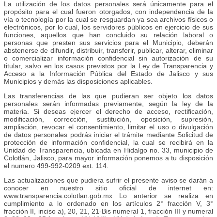
La utilización de los datos personales será únicamente para el
propósito para el cual fueron otorgados, con independencia de la
vía o tecnología por la cual se resguardan ya sea archivos físicos o
electrónicos, por lo cual, los servidores públicos en ejercicio de sus
funciones, aquellos que han concluido su relación laboral o
personas que presten sus servicios para el Municipio, deberán
abstenerse de difundir, distribuir, transferir, publicar, alterar, eliminar
o comercializar información confidencial sin autorización de su
titular, salvo en los casos previstos por la Ley de Transparencia y
Acceso a la Información Pública del Estado de Jalisco y sus
Municipios y demás las disposiciones aplicables.
Las transferencias de las que pudieran ser objeto los datos
personales serán informadas previamente, según la ley de la
materia. Si deseas ejercer el derecho de acceso, rectificación,
modificación, corrección, sustitución, oposición, supresión,
ampliación, revocar el consentimiento, limitar el uso o divulgación
de datos personales podrás iniciar el trámite mediante Solicitud de
protección de información confidencial, la cual se recibirá en la
Unidad de Transparencia, ubicada en Hidalgo no. 33, municipio de
Colotlán, Jalisco, para mayor información ponemos a tu disposición
el numero 499-992-0209 ext. 114.
Las actualizaciones que pudiera sufrir el presente aviso se darán a
conocer en nuestro sitio oficial de internet en:
www.transparencia.colotlan.gob.mx Lo anterior se realiza en
cumplimiento a lo ordenado en los artículos 2° fracción V, 3°
fracción II, inciso a), 20, 21, 21-Bis numeral 1, fracción III y numeral