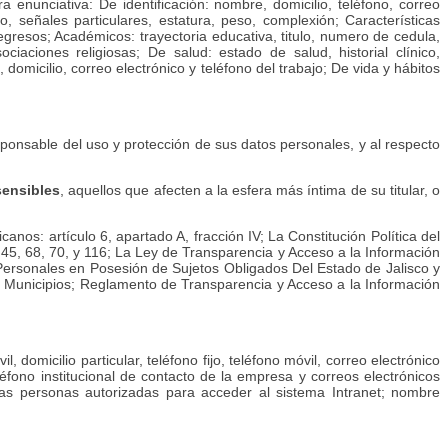
nunciativa: De identificación: nombre, domicilio, teléfono, correo
lo, señales particulares, estatura, peso, complexión; Características
y egresos; Académicos: trayectoria educativa, titulo, numero de cedula,
sociaciones religiosas; De salud: estado de salud, historial clínico,
domicilio, correo electrónico y teléfono del trabajo; De vida y hábitos
esponsable del uso y protección de sus datos personales, y al respecto
sensibles
, aquellos que afecten a la esfera más íntima de su titular, o
nos: artículo 6, apartado A, fracción IV; La Constitución Política del
os 45, 68, 70, y 116; La Ley de Transparencia y Acceso a la Información
os Personales en Posesión de Sujetos Obligados Del Estado de Jalisco y
 sus Municipios; Reglamento de Transparencia y Acceso a la Información
 domicilio particular, teléfono fijo, teléfono móvil, correo electrónico
léfono institucional de contacto de la empresa y correos electrónicos
las personas autorizadas para acceder al sistema Intranet; nombre