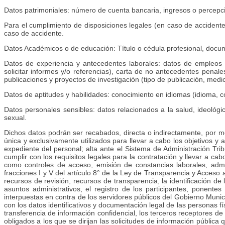
Datos patrimoniales: número de cuenta bancaria, ingresos o percepcio
Para el cumplimiento de disposiciones legales (en caso de accidente
caso de accidente.
Datos Académicos o de educación: Título o cédula profesional, docum
Datos de experiencia y antecedentes laborales: datos de empleos an
solicitar informes y/o referencias), carta de no antecedentes penale
publicaciones y proyectos de investigación (tipo de publicación, medio 
Datos de aptitudes y habilidades: conocimiento en idiomas (idioma, 
Datos personales sensibles: datos relacionados a la salud, ideológicos
sexual.
Dichos datos podrán ser recabados, directa o indirectamente, por me
única y exclusivamente utilizados para llevar a cabo los objetivos y 
expediente del personal; alta ante el Sistema de Administración Trib
cumplir con los requisitos legales para la contratación y llevar a c
como controles de acceso, emisión de constancias laborales, admini
fracciones I y V del artículo 8° de la Ley de Transparencia y Acceso 
recursos de revisión, recursos de transparencia, la identificación de
asuntos administrativos, el registro de los participantes, ponent
interpuestas en contra de los servidores públicos del Gobierno Munici
con los datos identificativos y documentación legal de las personas 
transferencia de información confidencial, los terceros receptores de 
obligados a los que se dirijan las solicitudes de información pública