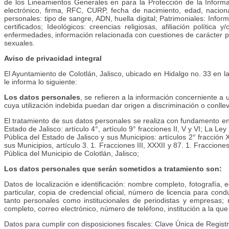
de los Lineamientos Generales en para la Protección de la Informa
electrónico, firma, RFC, CURP, fecha de nacimiento, edad, nacionalid
personales: tipo de sangre, ADN, huella digital; Patrimoniales: Inform
certificados; Ideológicos: creencias religiosas, afiliación política
enfermedades, información relacionada con cuestiones de carácter psico
sexuales.
Aviso de privacidad integral
El Ayuntamiento de Colotlán, Jalisco, ubicado en Hidalgo no. 33 en la
le informa lo siguiente:
Los datos personales
, se refieren a la información concerniente a u
cuya utilización indebida puedan dar origen a discriminación o conlle
El tratamiento de sus datos personales se realiza con fundamento en l
Estado de Jalisco: artículo 4°, artículo 9° fracciones II, V y VI; La 
Pública del Estado de Jalisco y sus Municipios: artículos 2° fracción
sus Municipios, artículo 3. 1. Fracciones III, XXXII y 87. 1. Fraccio
Pública del Municipio de Colotlán, Jalisco;
Los datos personales que serán sometidos a tratamiento son:
Datos de localización e identificación: nombre completo, fotografía, ed
particular, copia de credencial oficial, número de licencia para con
tanto personales como institucionales de periodistas y empresas;
completo, correo electrónico, número de teléfono, institución a la qu
Datos para cumplir con disposiciones fiscales: Clave Única de Regist