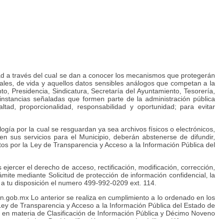
idad a través del cual se dan a conocer los mecanismos que protegerán
borales, de vida y aquellos datos sensibles análogos que competan a la
o, Presidencia, Sindicatura, Secretaría del Ayuntamiento, Tesorería,
 instancias señaladas que formen parte de la administración pública
ealtad, proporcionalidad, responsabilidad y oportunidad; para evitar
ogía por la cual se resguardan ya sea archivos físicos o electrónicos,
en sus servicios para el Municipio, deberán abstenerse de difundir,
evistos por la Ley de Transparencia y Acceso a la Información Pública del
ejercer el derecho de acceso, rectificación, modificación, corrección,
rámite mediante Solicitud de protección de información confidencial, la
 a tu disposición el numero 499-992-0209 ext. 114.
lan.gob.mx Lo anterior se realiza en cumplimiento a lo ordenado en los
 la Ley de Transparencia y Acceso a la Información Pública del Estado de
es en materia de Clasificación de Información Pública y Décimo Noveno