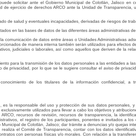
puede solicitar ante el Gobierno Municipal de Colotlán, Jalisco en c
ud de ejercicio de derechos ARCO ante la Unidad de Transparencia, ub
tado de salud y eventuales incapacidades, derivadas de riesgos de tra
ados en las bases de datos de las diferentes áreas administrativas de e
 la comunicación de datos entre áreas o Unidades Administrativas adscr
cionados de manera interna también serán utilizados para efectos de co
vos, judiciales o laborales, así como aquellos que deriven de la relac
ento para la transmisión de los datos personales a las entidades a las
so de privacidad, por lo que se le sugiere consultar el aviso de priva
onocimiento de los titulares de la información confidencial, a t
 es la responsable del uso y protección de sus datos personales, y a
exclusivamente utilizados para llevar a cabo los objetivos y atribucion
os ARCO, recursos de revisión, recursos de transparencia, la identifi
istrativos, el registro de los participantes, ponentes e invitados a 
Municipal de Colotlán, Jalisco; dar trámite a denuncias y/o quejas int
ue realiza el Comité de Transparencia, contar con los datos identific
ntratos con personas físicas y/o morales. Con relación a la transferen