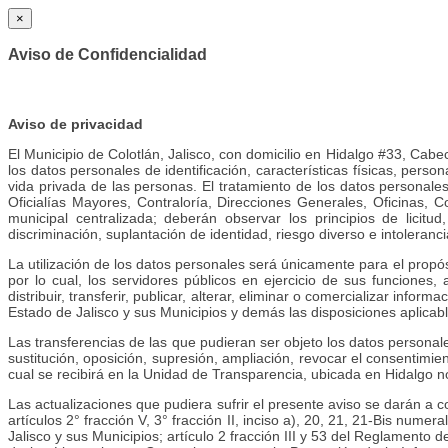
×
Aviso de Confidencialidad
Aviso de privacidad
El Municipio de Colotlán, Jalisco, con domicilio en Hidalgo #33, Cab
los datos personales de identificación, características físicas, pers
vida privada de las personas. El tratamiento de los datos personale
Oficialías Mayores, Contraloría, Direcciones Generales, Oficinas, 
municipal centralizada; deberán observar los principios de licitud,
discriminación, suplantación de identidad, riesgo diverso e intoleranc
La utilización de los datos personales será únicamente para el propós
por lo cual, los servidores públicos en ejercicio de sus funciones
distribuir, transferir, publicar, alterar, eliminar o comercializar info
Estado de Jalisco y sus Municipios y demás las disposiciones aplicabl
Las transferencias de las que pudieran ser objeto los datos personale
sustitución, oposición, supresión, ampliación, revocar el consentimien
cual se recibirá en la Unidad de Transparencia, ubicada en Hidalgo n
Las actualizaciones que pudiera sufrir el presente aviso se darán a c
artículos 2° fracción V, 3° fracción II, inciso a), 20, 21, 21-Bis nume
Jalisco y sus Municipios; artículo 2 fracción III y 53 del Reglament