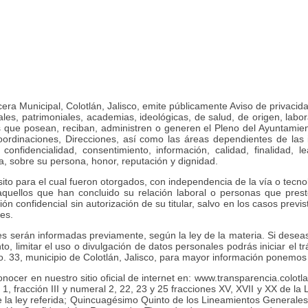
ecera Municipal, Colotlán, Jalisco, emite públicamente Aviso de privac
onales, patrimoniales, academias, ideológicas, de salud, de origen, la
s que posean, reciban, administren o generen el Pleno del Ayuntamient
Coordinaciones, Direcciones, así como las áreas dependientes de las
 confidencialidad, consentimiento, información, calidad, finalidad, l
ia, sobre su persona, honor, reputación y dignidad.
ito para el cual fueron otorgados, con independencia de la vía o tecnol
, aquellos que han concluido su relación laboral o personas que prest
rmación confidencial sin autorización de su titular, salvo en los casos pr
es.
s serán informadas previamente, según la ley de la materia. Si deseas 
to, limitar el uso o divulgación de datos personales podrás iniciar el t
o. 33, municipio de Colotlán, Jalisco, para mayor información ponemos
onocer en nuestro sitio oficial de internet en: www.transparencia.colot
ral 1, fracción III y numeral 2, 22, 23 y 25 fracciones XV, XVII y XX de
o de la ley referida; Quincuagésimo Quinto de los Lineamientos General