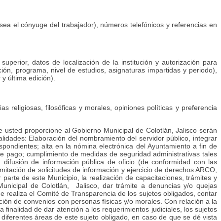
sea el cónyuge del trabajador), números telefónicos y referencias en
perior, datos de localización de la institución y autorización para
ción, programa, nivel de estudios, asignaturas impartidas y periodo),
 y última edición).
as religiosas, filosóficas y morales, opiniones políticas y preferencia
e usted proporcione al Gobierno Municipal de Colotlán, Jalisco serán
nalidades: Elaboración del nombramiento del servidor público, integrar
espondientes; alta en la nómina electrónica del Ayuntamiento a fin de
s de pago; cumplimiento de medidas de seguridad administrativas tales
; difusión de información pública de oficio (de conformidad con las
ramitación de solicitudes de información y ejercicio de derechos ARCO,
 parte de este Municipio, la realización de capacitaciones, trámites y
Municipal de Colotlán, Jalisco, dar trámite a denuncias y/o quejas
ue realiza el Comité de Transparencia de los sujetos obligados, contar
ción de convenios con personas físicas y/o morales. Con relación a la
 finalidad de dar atención a los requerimientos judiciales, los sujetos
s diferentes áreas de este sujeto obligado, en caso de que se dé vista