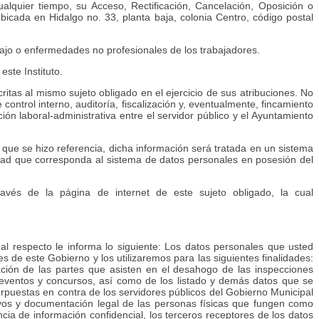
ualquier tiempo, su Acceso, Rectificación, Cancelación, Oposición o
icada en Hidalgo no. 33, planta baja, colonia Centro, código postal
bajo o enfermedades no profesionales de los trabajadores.
ste Instituto.
itas al mismo sujeto obligado en el ejercicio de sus atribuciones. No
ntrol interno, auditoría, fiscalización y, eventualmente, fincamiento
ión laboral-administrativa entre el servidor público y el Ayuntamiento
 que se hizo referencia, dicha información será tratada en un sistema
cidad que corresponda al sistema de datos personales en posesión del
ravés de la página de internet de este sujeto obligado, la cual
l respecto le informa lo siguiente: Los datos personales que usted
es de este Gobierno y los utilizaremos para las siguientes finalidades:
cación de las partes que asisten en el desahogo de las inspecciones
los eventos y concursos, así como de los listado y demás datos que se
erpuestas en contra de los servidores públicos del Gobierno Municipal
ativos y documentación legal de las personas físicas que fungen como
cia de información confidencial, los terceros receptores de los datos