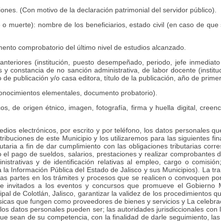
nes. (Con motivo de la declaración patrimonial del servidor público).
 o muerte): nombre de los beneficiarios, estado civil (en caso de que 
ento comprobatorio del último nivel de estudios alcanzado.
teriores (institución, puesto desempeñado, periodo, jefe inmediato su
s y constancia de no sanción administrativa, de labor docente (institu
de publicación y/o casa editora, título de la publicación, año de primer
conocimientos elementales, documento probatorio).
, de origen étnico, imagen, fotografía, firma y huella digital, creenci
dios electrónicos, por escrito y por teléfono, los datos personales qu
atribuciones de este Municipio y los utilizaremos para las siguientes fi
utaria a fin de dar cumplimiento con las obligaciones tributarias corr
abo el pago de sueldos, salarios, prestaciones y realizar comprobante
strativas y de identificación relativas al empleo, cargo o comisión
a la Información Pública del Estado de Jalisco y sus Municipios). La t
 las partes en los trámites y procesos que se realicen o convoquen por
es e invitados a los eventos y concursos que promueve el Gobierno 
pal de Colotlán, Jalisco, garantizar la validez de los procedimientos q
físicas que fungen como proveedores de bienes y servicios y La celebra
los datos personales pueden ser; las autoridades jurisdiccionales con la
 que sean de su competencia, con la finalidad de darle seguimiento, la