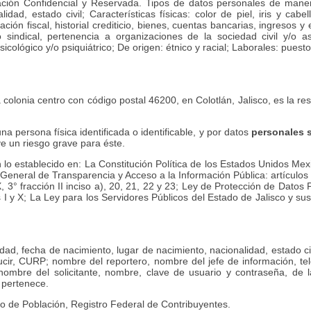
ción Confidencial y Reservada. Tipos de datos personales de manera e
ad, estado civil; Características físicas: color de piel, iris y cabel
ación fiscal, historial crediticio, bienes, cuentas bancarias, ingresos 
 y/o sindical, pertenencia a organizaciones de la sociedad civil y/o a
lógico y/o psiquiátrico; De origen: étnico y racial; Laborales: puesto, 
 colonia centro con código postal 46200, en Colotlán, Jalisco, es la r
na persona física identificada o identificable, y por datos
personales 
ve un riesgo grave para éste.
o establecido en: La Constitución Política de los Estados Unidos Mexica
Ley General de Transparencia y Acceso a la Información Pública: artícul
 X, 3° fracción II inciso a), 20, 21, 22 y 23; Ley de Protección de Dat
nes I y X; La Ley para los Servidores Públicos del Estado de Jalisco y
ad, fecha de nacimiento, lugar de nacimiento, nacionalidad, estado civil,
ducir, CURP; nombre del reportero, nombre del jefe de información, te
 nombre del solicitante, nombre, clave de usuario y contraseña, de 
e pertenece.
ro de Población, Registro Federal de Contribuyentes.