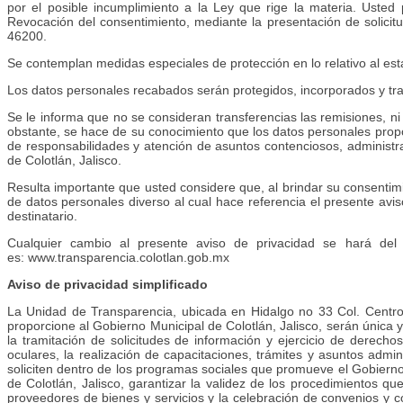
por el posible incumplimiento a la Ley que rige la materia. Usted 
Revocación del consentimiento, mediante la presentación de solicit
46200.
Se contemplan medidas especiales de protección en lo relativo al es
Los datos personales recabados serán protegidos, incorporados y trat
Se le informa que no se consideran transferencias las remisiones, ni
obstante, se hace de su conocimiento que los datos personales propor
de responsabilidades y atención de asuntos contenciosos, administrati
de Colotlán, Jalisco.
Resulta importante que usted considere que, al brindar su consentimi
de datos personales diverso al cual hace referencia el presente avi
destinatario.
Cualquier cambio al presente aviso de privacidad se hará del c
es: www.transparencia.colotlan.gob.mx
Aviso de privacidad simplificado
La Unidad de Transparencia, ubicada en Hidalgo no 33 Col. Centro,
proporcione al Gobierno Municipal de Colotlán, Jalisco, serán única y 
la tramitación de solicitudes de información y ejercicio de derech
oculares, la realización de capacitaciones, trámites y asuntos admin
soliciten dentro de los programas sociales que promueve el Gobierno 
de Colotlán, Jalisco, garantizar la validez de los procedimientos q
proveedores de bienes y servicios y la celebración de convenios y co