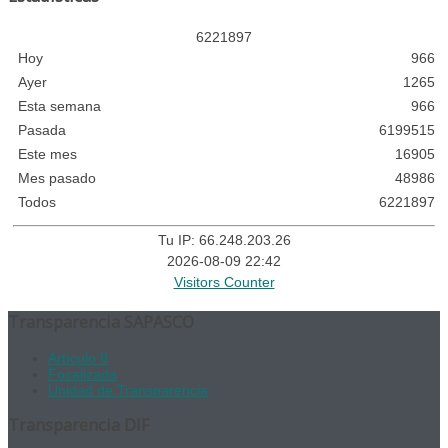
6
2
2
1
8
9
7
Hoy
966
Ayer
1265
Esta semana
966
Pasada
6199515
Este mes
16905
Mes pasado
48986
Todos
6221897
Tu IP: 66.248.203.26
2026-08-09 22:42
Visitors Counter
Transparencia SAPASCO
Artículo 8
Focalizada
Unidad de Transparencia
Transparencia DIF