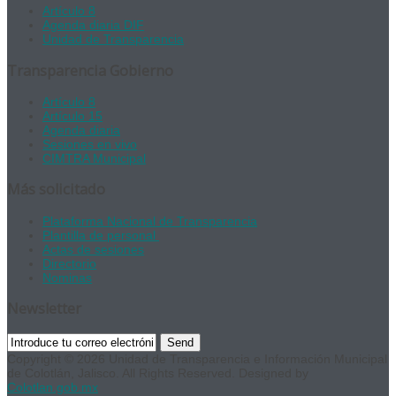
Artículo 8
Agenda diaria DIF
Unidad de Transparencia
Transparencia Gobierno
Artículo 8
Artículo 15
Agenda diaria
Sesiones en vivo
CIMTRA Municipal
Más solicitado
Plataforma Nacional de Transparencia
Plantilla de personal
Actas de sesiones
Directorio
Nominas
Newsletter
Send
Copyright © 2026 Unidad de Transparencia e Información Municipal
de Colotlán, Jalisco. All Rights Reserved. Designed by
Colotlan.gob.mx