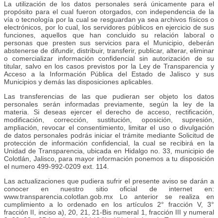
La utilización de los datos personales será únicamente para el
propósito para el cual fueron otorgados, con independencia de la
vía o tecnología por la cual se resguardan ya sea archivos físicos o
electrónicos, por lo cual, los servidores públicos en ejercicio de sus
funciones, aquellos que han concluido su relación laboral o
personas que presten sus servicios para el Municipio, deberán
abstenerse de difundir, distribuir, transferir, publicar, alterar, eliminar
o comercializar información confidencial sin autorización de su
titular, salvo en los casos previstos por la Ley de Transparencia y
Acceso a la Información Pública del Estado de Jalisco y sus
Municipios y demás las disposiciones aplicables.
Las transferencias de las que pudieran ser objeto los datos
personales serán informadas previamente, según la ley de la
materia. Si deseas ejercer el derecho de acceso, rectificación,
modificación, corrección, sustitución, oposición, supresión,
ampliación, revocar el consentimiento, limitar el uso o divulgación
de datos personales podrás iniciar el trámite mediante Solicitud de
protección de información confidencial, la cual se recibirá en la
Unidad de Transparencia, ubicada en Hidalgo no. 33, municipio de
Colotlán, Jalisco, para mayor información ponemos a tu disposición
el numero 499-992-0209 ext. 114.
Las actualizaciones que pudiera sufrir el presente aviso se darán a
conocer en nuestro sitio oficial de internet en:
www.transparencia.colotlan.gob.mx Lo anterior se realiza en
cumplimiento a lo ordenado en los artículos 2° fracción V, 3°
fracción II, inciso a), 20, 21, 21-Bis numeral 1, fracción III y numeral