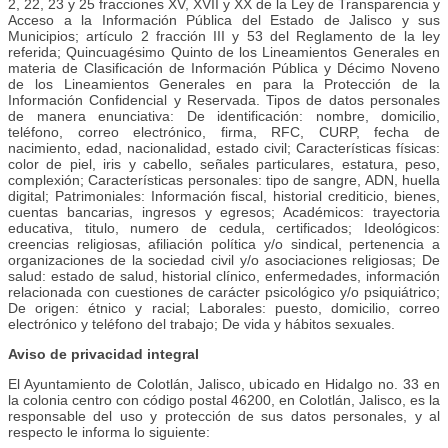
2, 22, 23 y 25 fracciones XV, XVII y XX de la Ley de Transparencia y
Acceso a la Información Pública del Estado de Jalisco y sus
Municipios; artículo 2 fracción III y 53 del Reglamento de la ley
referida; Quincuagésimo Quinto de los Lineamientos Generales en
materia de Clasificación de Información Pública y Décimo Noveno
de los Lineamientos Generales en para la Protección de la
Información Confidencial y Reservada. Tipos de datos personales
de manera enunciativa: De identificación: nombre, domicilio,
teléfono, correo electrónico, firma, RFC, CURP, fecha de
nacimiento, edad, nacionalidad, estado civil; Características físicas:
color de piel, iris y cabello, señales particulares, estatura, peso,
complexión; Características personales: tipo de sangre, ADN, huella
digital; Patrimoniales: Información fiscal, historial crediticio, bienes,
cuentas bancarias, ingresos y egresos; Académicos: trayectoria
educativa, titulo, numero de cedula, certificados; Ideológicos:
creencias religiosas, afiliación política y/o sindical, pertenencia a
organizaciones de la sociedad civil y/o asociaciones religiosas; De
salud: estado de salud, historial clínico, enfermedades, información
relacionada con cuestiones de carácter psicológico y/o psiquiátrico;
De origen: étnico y racial; Laborales: puesto, domicilio, correo
electrónico y teléfono del trabajo; De vida y hábitos sexuales.
Aviso de privacidad integral
El Ayuntamiento de Colotlán, Jalisco, ubicado en Hidalgo no. 33 en
la colonia centro con código postal 46200, en Colotlán, Jalisco, es la
responsable del uso y protección de sus datos personales, y al
respecto le informa lo siguiente: