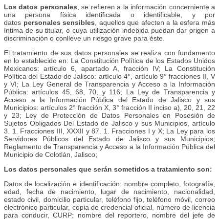
Los datos personales
, se refieren a la información concerniente a
una persona física identificada o identificable, y por
datos
personales sensibles
, aquellos que afecten a la esfera más
íntima de su titular, o cuya utilización indebida puedan dar origen a
discriminación o conlleve un riesgo grave para éste.
El tratamiento de sus datos personales se realiza con fundamento
en lo establecido en: La Constitución Política de los Estados Unidos
Mexicanos: artículo 6, apartado A, fracción IV; La Constitución
Política del Estado de Jalisco: artículo 4°, artículo 9° fracciones II, V
y VI; La Ley General de Transparencia y Acceso a la Información
Pública: artículos 45, 68, 70, y 116; La Ley de Transparencia y
Acceso a la Información Pública del Estado de Jalisco y sus
Municipios: artículos 2° fracción X, 3° fracción II inciso a), 20, 21, 22
y 23; Ley de Protección de Datos Personales en Posesión de
Sujetos Obligados Del Estado de Jalisco y sus Municipios, artículo
3. 1. Fracciones III, XXXII y 87. 1. Fracciones I y X; La Ley para los
Servidores Públicos del Estado de Jalisco y sus Municipios;
Reglamento de Transparencia y Acceso a la Información Pública del
Municipio de Colotlán, Jalisco;
Los datos personales que serán sometidos a tratamiento son:
Datos de localización e identificación: nombre completo, fotografía,
edad, fecha de nacimiento, lugar de nacimiento, nacionalidad,
estado civil, domicilio particular, teléfono fijo, teléfono móvil, correo
electrónico particular, copia de credencial oficial, número de licencia
para conducir, CURP; nombre del reportero, nombre del jefe de